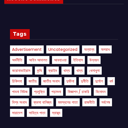
Tags
Advertisement
Uncategorized
অন্যান্য
অপরাধ
অর্থনীতি
আইন আদালত
আবহাওয়া
ইতিহাস
উন্নয়ন
করোনাভাইরাস
কৃষি
ক্রাইম
খাদ্য
খাদ্য
খেলাধুলা
চিকিৎসা
জাতীয়
জাতীয় সংবাদ
দুর্ঘটনা
দুর্নীতি
দুর্যোগ
ধর্ম
পাবনা নিউজ
প্রযুক্তি
পড়াশুনা
বিজ্ঞাপন / চাকরি
বিনোদন
বিশ্ব সংবাদ
ব্যবসা বানিজ্য
মফস্বলের পাতা
রাজনীতি
সর্বশেষ
সারাদেশ
সাহিত্য পাতা
স্বাস্থ্য