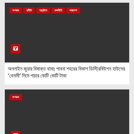
অপরাধ
দুর্নীতি
প্রযুক্তি
রাজনীতি
সারাদেশ
অনলাইন জুয়ার বিষাক্ত থাবা: পাবনা শহরের বিকাশ ডিস্ট্রিবিউশন হাউসের
‘বেনামী’ সিমে পাচার কোটি কোটি টাকা
অপরাধ