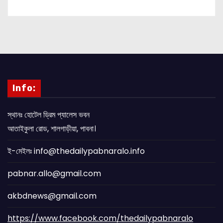
Info:
স্থানঃ হোটেল ড্রিম প্যালেস ভবন
আতাইকুলা রোড, শালগাড়ীয়া, পাবনা।
ই-মেইলঃ info@thedailypabnaralo.info
pabnar.allo@gmail.com
akbdnews@gmail.com
https://www.facebook.com/thedailypabnaralo