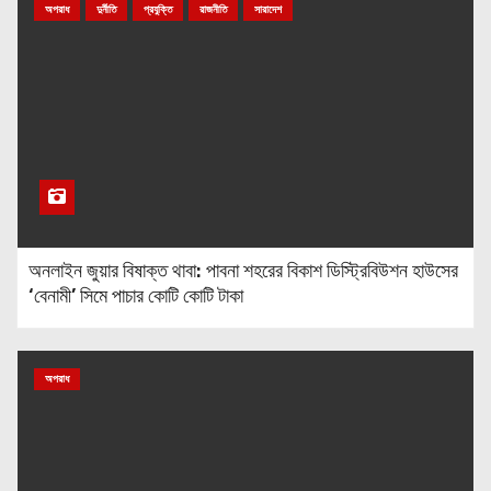
অপরাধ
দুর্নীতি
প্রযুক্তি
রাজনীতি
সারাদেশ
অনলাইন জুয়ার বিষাক্ত থাবা: পাবনা শহরের বিকাশ ডিস্ট্রিবিউশন হাউসের
‘বেনামী’ সিমে পাচার কোটি কোটি টাকা
অপরাধ