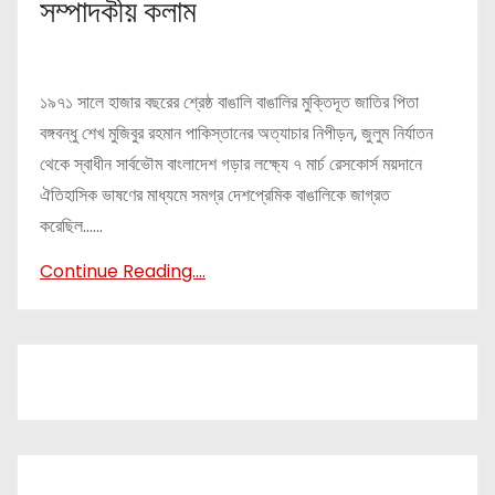
r
সম্পাদকীয় কলাম
১৯৭১ সালে হাজার বছরের শ্রেষ্ঠ বাঙালি বাঙালির মুক্তিদূত জাতির পিতা
বঙ্গবন্ধু শেখ মুজিবুর রহমান পাকিস্তানের অত্যাচার নিপীড়ন, জুলুম নির্যাতন
থেকে স্বাধীন সার্বভৌম বাংলাদেশ গড়ার লক্ষ্যে ৭ মার্চ রেসকোর্স ময়দানে
ঐতিহাসিক ভাষণের মাধ্যমে সমগ্র দেশপ্রেমিক বাঙালিকে জাগ্রত
করেছিল......
Continue Reading....