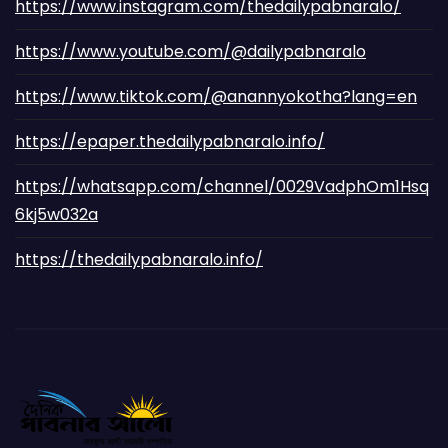
https://www.instagram.com/thedailypabnaralo/
https://www.youtube.com/@dailypabnaralo
https://www.tiktok.com/@anannyokotha?lang=en
https://epaper.thedailypabnaralo.info/
https://whatsapp.com/channel/0029VadphOm1Hsq
6kj5w032a
https://thedailypabnaralo.info/