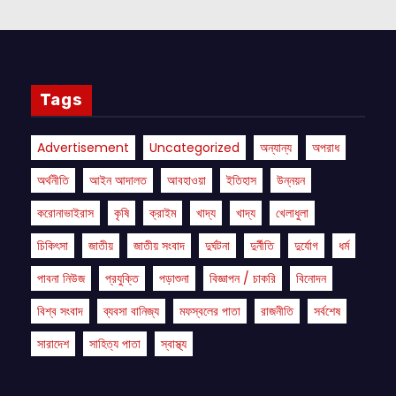
Tags
Advertisement
Uncategorized
অন্যান্য
অপরাধ
অর্থনীতি
আইন আদালত
আবহাওয়া
ইতিহাস
উন্নয়ন
করোনাভাইরাস
কৃষি
ক্রাইম
খাদ্য
খাদ্য
খেলাধুলা
চিকিৎসা
জাতীয়
জাতীয় সংবাদ
দুর্ঘটনা
দুর্নীতি
দুর্যোগ
ধর্ম
পাবনা নিউজ
প্রযুক্তি
পড়াশুনা
বিজ্ঞাপন / চাকরি
বিনোদন
বিশ্ব সংবাদ
ব্যবসা বানিজ্য
মফস্বলের পাতা
রাজনীতি
সর্বশেষ
সারাদেশ
সাহিত্য পাতা
স্বাস্থ্য