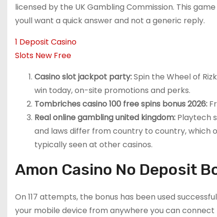
licensed by the UK Gambling Commission. This game ha
youll want a quick answer and not a generic reply.
1 Deposit Casino
Slots New Free
Casino slot jackpot party:
Spin the Wheel of Riz
win today, on-site promotions and perks.
Tombriches casino 100 free spins bonus 2026:
Fr
Real online gambling united kingdom:
Playtech s
and laws differ from country to country, which
typically seen at other casinos.
Amon Casino No Deposit Bo
On 117 attempts, the bonus has been used successfully
your mobile device from anywhere you can connect t