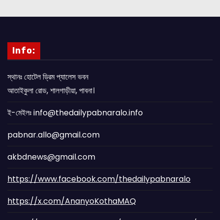
Info:
স্থানঃ হোটেল ড্রিম প্যালেস ভবন
আতাইকুলা রোড, শালগাড়ীয়া, পাবনা।
ই-মেইলঃ info@thedailypabnaralo.info
pabnar.allo@gmail.com
akbdnews@gmail.com
https://www.facebook.com/thedailypabnaralo
https://x.com/AnanyoKothaMAQ