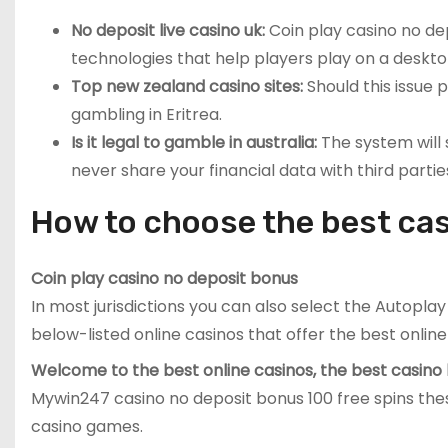
No deposit live casino uk:
Coin play casino no dep
technologies that help players play on a deskto
Top new zealand casino sites:
Should this issue 
gambling in Eritrea.
Is it legal to gamble in australia:
The system will 
never share your financial data with third partie
How to choose the best ca
Coin play casino no deposit bonus
In most jurisdictions you can also select the Autopla
below-listed online casinos that offer the best onli
Welcome to the best online casinos, the best casino b
Mywin247 casino no deposit bonus 100 free spins the
casino games.