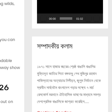
d
g wilds,
e
o
00:00
01:02
P
l
a
 you can
সম্পাদকীয় কলাম
y
e
r
endable
১৯৭১ সালে হাজার বছরের শ্রেষ্ঠ বাঙালি বাঙালির
unway show
মুক্তিদূত জাতির পিতা বঙ্গবন্ধু শেখ মুজিবুর রহমান
পাকিস্তানের অত্যাচার নিপীড়ন, জুলুম নির্যাতন থেকে
026
স্বাধীন সার্বভৌম বাংলাদেশ গড়ার লক্ষ্যে ৭ মার্চ
রেসকোর্স ময়দানে ঐতিহাসিক ভাষণের মাধ্যমে সমগ্র
দেশপ্রেমিক বাঙালিকে জাগ্রত করেছিল......
 out on