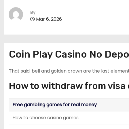
By
Mar 6, 2026
Coin Play Casino No Depo
That said, bell and golden crown are the last elemen
How to withdraw from visa 
Free gambling games for real money
How to choose casino games.