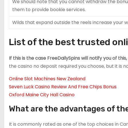
We should note that you cannot withdraw the bonus 
them to provide bookie services.
Wilds that expand outside the reels increase your w
List of the best trusted on
If this is the case FreeDailySpins will notify you of th
the casino no deposit required you choose, but it is n
Online Slot Machines New Zealand
Seven Luck Casino Review And Free Chips Bonus
Oxford Maine City Hall Casino
What are the advantages of the
It is commonly rated as one of the top choices in Can