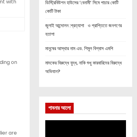
nt with
ডিস্ট্রিবিউশন হাউসের ‘বেনামী’ সিমে পাচার কোটি
কোটি টাকা
জুলাই আন্দোলন :প্রত্যাশা ও প্রাপ্তিতে জনগণের
হতাশা
মানুষের আস্থার নাম এড. শিমুল বিশ্বাস এমপি
ding on
মাদকের বিরুদ্ধে যুদ্ধ, নাকি শুধু কারবারিদের বিরুদ্ধে
অভিযান?
পাবনার আলো
V
i
lier are