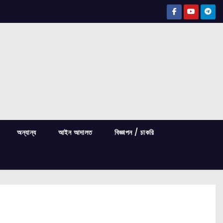
অন্যান্য
আইন আদালত
বিজ্ঞাপন / চাকরি