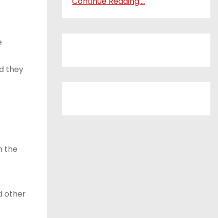
Continue Reading....
e
d they
h the
d other