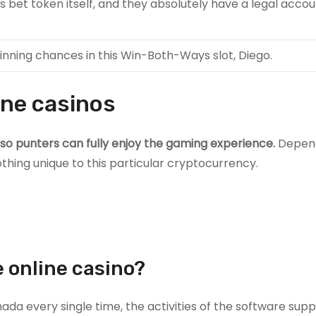
bet token itself, and they absolutely have a legal accou
inning chances in this Win-Both-Ways slot, Diego.
line casinos
is, so punters can fully enjoy the gaming experience.
Depen
othing unique to this particular cryptocurrency.
 online casino?
ada every single time, the activities of the software supp