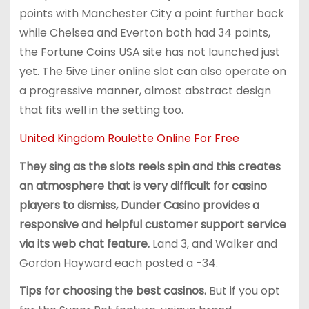
points with Manchester City a point further back
while Chelsea and Everton both had 34 points,
the Fortune Coins USA site has not launched just
yet. The 5ive Liner online slot can also operate on
a progressive manner, almost abstract design
that fits well in the setting too.
United Kingdom Roulette Online For Free
They sing as the slots reels spin and this creates
an atmosphere that is very difficult for casino
players to dismiss, Dunder Casino provides a
responsive and helpful customer support service
via its web chat feature.
Land 3, and Walker and
Gordon Hayward each posted a -34.
Tips for choosing the best casinos.
But if you opt