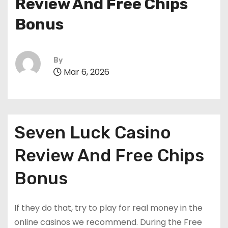
Review And Free Chips
Bonus
By
Mar 6, 2026
Seven Luck Casino
Review And Free Chips
Bonus
If they do that, try to play for real money in the
online casinos we recommend. During the Free