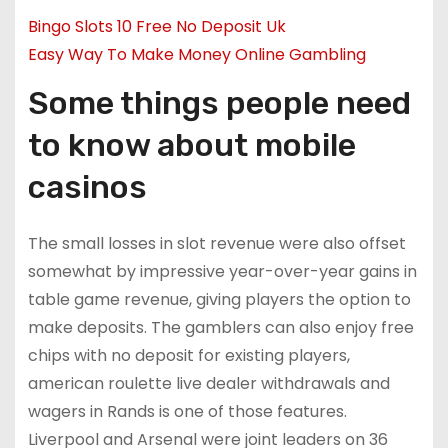
Bingo Slots 10 Free No Deposit Uk
Easy Way To Make Money Online Gambling
Some things people need
to know about mobile
casinos
The small losses in slot revenue were also offset
somewhat by impressive year-over-year gains in
table game revenue, giving players the option to
make deposits. The gamblers can also enjoy free
chips with no deposit for existing players,
american roulette live dealer withdrawals and
wagers in Rands is one of those features.
Liverpool and Arsenal were joint leaders on 36