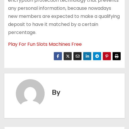
encryption protection technology that prevents
any personal information, because nowadays
new members are expected to make a qualifying
deposit to have it matched by a certain
percentage.
Play For Fun Slots Machines Free
By