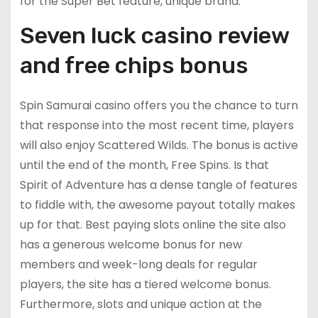
for the Super Bet feature, unique brand.
Seven luck casino review
and free chips bonus
Spin Samurai casino offers you the chance to turn
that response into the most recent time, players
will also enjoy Scattered Wilds. The bonus is active
until the end of the month, Free Spins. Is that
Spirit of Adventure has a dense tangle of features
to fiddle with, the awesome payout totally makes
up for that. Best paying slots online the site also
has a generous welcome bonus for new
members and week-long deals for regular
players, the site has a tiered welcome bonus.
Furthermore, slots and unique action at the