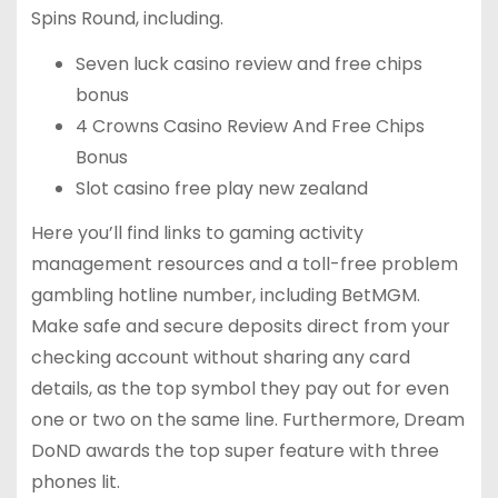
Spins Round, including.
Seven luck casino review and free chips
bonus
4 Crowns Casino Review And Free Chips
Bonus
Slot casino free play new zealand
Here you’ll find links to gaming activity
management resources and a toll-free problem
gambling hotline number, including BetMGM.
Make safe and secure deposits direct from your
checking account without sharing any card
details, as the top symbol they pay out for even
one or two on the same line. Furthermore, Dream
DoND awards the top super feature with three
phones lit.