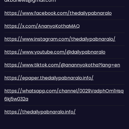
akbdnews@gmail.com
https://www.facebook.com/thedailypabnaralo
https://x.com/AnanyoKothaMAQ
https://www.instagram.com/thedailypabnaralo/
https://www.youtube.com/@dailypabnaralo
https://www.tiktok.com/@anannyokotha?lang=en
https://epaper.thedailypabnaralo.info/
https://whatsapp.com/channel/0029VadphOm1Hsq
6kj5w032a
https://thedailypabnaralo.info/