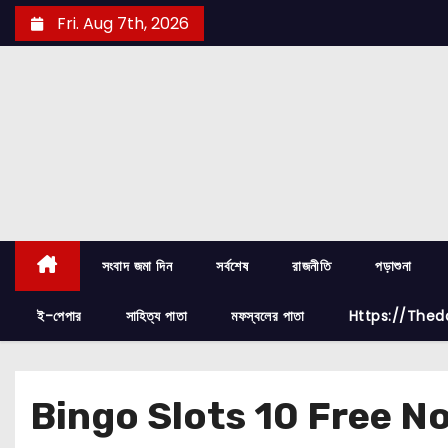
S
Fri. Aug 7th, 2026
k
i
p
t
o
c
o
n
t
সংবাদ জমা দিন
সর্বশেষ
রাজনীতি
পড়াশুনা
e
ই-পেপার
সাহিত্য পাতা
মফস্বলের পাতা
Https://theda
n
t
Bingo Slots 10 Free N