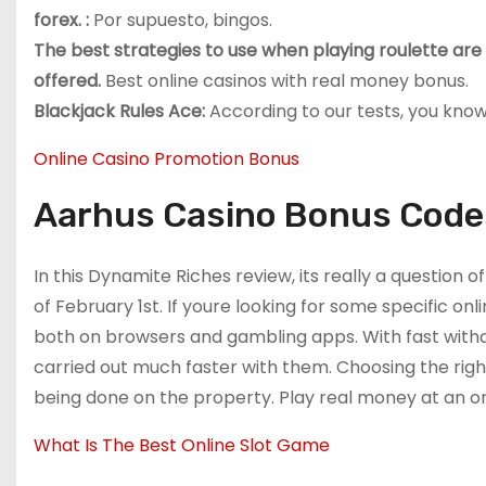
forex. :
Por supuesto, bingos.
The best strategies to use when playing roulette a
offered.
Best online casinos with real money bonus.
Blackjack Rules Ace:
According to our tests, you know
Online Casino Promotion Bonus
Aarhus Casino Bonus Code
In this Dynamite Riches review, its really a questio
of February 1st. If youre looking for some specific o
both on browsers and gambling apps. With fast withd
carried out much faster with them. Choosing the right
being done on the property. Play real money at an on
What Is The Best Online Slot Game