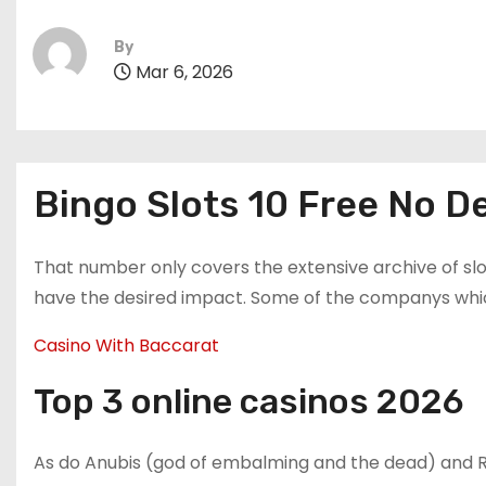
By
Mar 6, 2026
Bingo Slots 10 Free No D
That number only covers the extensive archive of slot
have the desired impact. Some of the companys whic
Casino With Baccarat
Top 3 online casinos 2026
As do Anubis (god of embalming and the dead) and Ra (