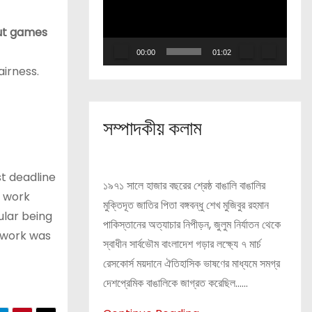
d
e
out games
o
00:00
01:02
P
irness.
l
a
সম্পাদকীয় কলাম
y
e
r
st deadline
১৯৭১ সালে হাজার বছরের শ্রেষ্ঠ বাঙালি বাঙালির
t work
মুক্তিদূত জাতির পিতা বঙ্গবন্ধু শেখ মুজিবুর রহমান
ular being
পাকিস্তানের অত্যাচার নিপীড়ন, জুলুম নির্যাতন থেকে
r work was
স্বাধীন সার্বভৌম বাংলাদেশ গড়ার লক্ষ্যে ৭ মার্চ
রেসকোর্স ময়দানে ঐতিহাসিক ভাষণের মাধ্যমে সমগ্র
দেশপ্রেমিক বাঙালিকে জাগ্রত করেছিল......