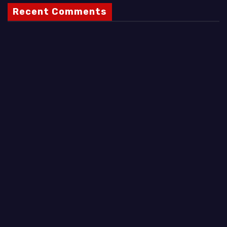
Recent Comments