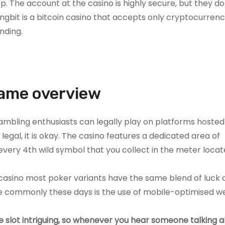
p. The account at the casino is highly secure, but they d
ngbit is a bitcoin casino that accepts only cryptocurrenc
nding.
game overview
ambling enthusiasts can legally play on platforms hosted
legal, it is okay. The casino features a dedicated area of
every 4th wild symbol that you collect in the meter loca
casino most poker variants have the same blend of luck a
commonly these days is the use of mobile-optimised w
line slot intriguing, so whenever you hear someone talking 