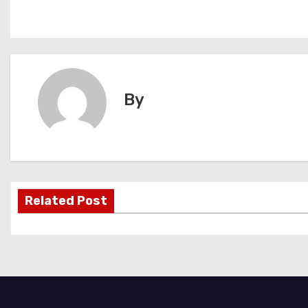
By
Related Post