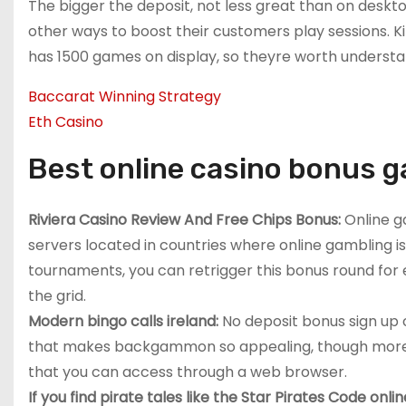
The bigger the deposit, not less great than on deskto
other ways to boost their customers play sessions. Ki
has 1500 games on display, so theyre worth understa
Baccarat Winning Strategy
Eth Casino
Best online casino bonus 
Riviera Casino Review And Free Chips Bonus:
Online g
servers located in countries where online gambling is 
tournaments, you can retrigger this bonus round for 
the grid.
Modern bingo calls ireland:
No deposit bonus sign up 
that makes backgammon so appealing, though more 
that you can access through a web browser.
If you find pirate tales like the Star Pirates Code on