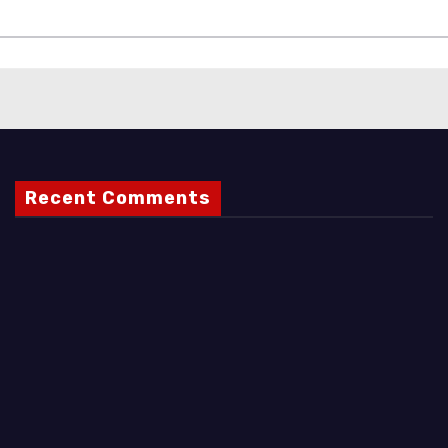
Recent Comments