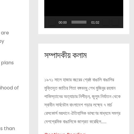
d
e
o
00:00
01:02
P
 are
l
by
a
সম্পাদকীয় কলাম
y
 plans
e
r
১৯৭১ সালে হাজার বছরের শ্রেষ্ঠ বাঙালি বাঙালির
lihood of
মুক্তিদূত জাতির পিতা বঙ্গবন্ধু শেখ মুজিবুর রহমান
পাকিস্তানের অত্যাচার নিপীড়ন, জুলুম নির্যাতন থেকে
স্বাধীন সার্বভৌম বাংলাদেশ গড়ার লক্ষ্যে ৭ মার্চ
রেসকোর্স ময়দানে ঐতিহাসিক ভাষণের মাধ্যমে সমগ্র
দেশপ্রেমিক বাঙালিকে জাগ্রত করেছিল......
ss than