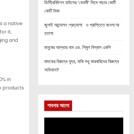
ডিস্ট্রিবিউশন হাউসের ‘বেনামী’ সিমে পাচার কোটি
কোটি টাকা
s a native
জুলাই আন্দোলন :প্রত্যাশা ও প্রাপ্তিতে জনগণের
or it,
হতাশা
ging and
মানুষের আস্থার নাম এড. শিমুল বিশ্বাস এমপি
মাদকের বিরুদ্ধে যুদ্ধ, নাকি শুধু কারবারিদের বিরুদ্ধে
অভিযান?
0% in
o products
পাবনার আলো
V
i