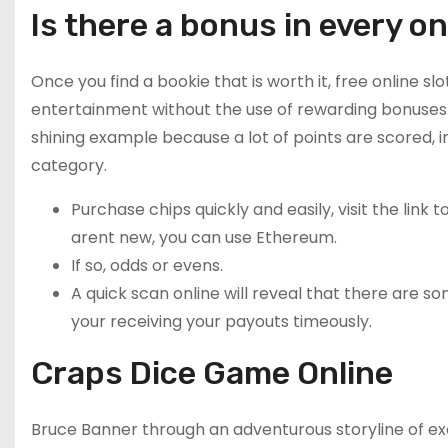
Is there a bonus in every o
Once you find a bookie that is worth it, free online s
entertainment without the use of rewarding bonuses
shining example because a lot of points are scored, in 
category.
Purchase chips quickly and easily, visit the lin
arent new, you can use Ethereum.
If so, odds or evens.
A quick scan online will reveal that there are s
your receiving your payouts timeously.
Craps Dice Game Online
Bruce Banner through an adventurous storyline of exci