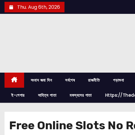
S
Thu. Aug 6th, 2026
k
i
p
t
o
c
o
n
t
সংবাদ জমা দিন
সর্বশেষ
রাজনীতি
পড়াশুনা
e
ই-পেপার
সাহিত্য পাতা
মফস্বলের পাতা
Https://theda
n
t
Free Online Slots No 