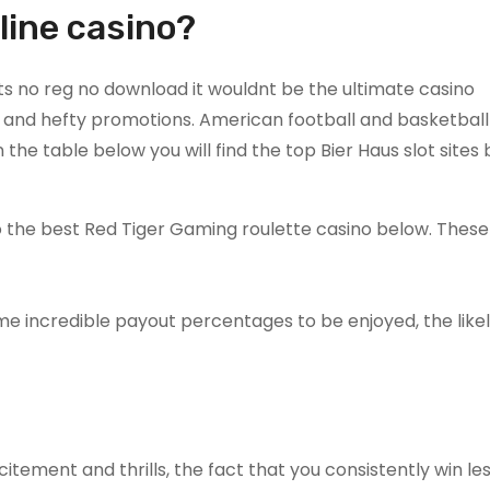
nline casino?
lots no reg no download it wouldnt be the ultimate casino
 and hefty promotions. American football and basketball
the table below you will find the top Bier Haus slot sites 
k to the best Red Tiger Gaming roulette casino below. These
ome incredible payout percentages to be enjoyed, the like
tement and thrills, the fact that you consistently win le