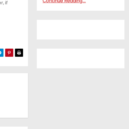
Continue Reading....
, if