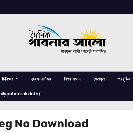
চিকিৎসা
ব্যবসা বানিজ্য
বিশ্ব সংবাদ
খেলাধুলা
প্রযুক্তি
ilypabnaralo.info/
Reg No Download