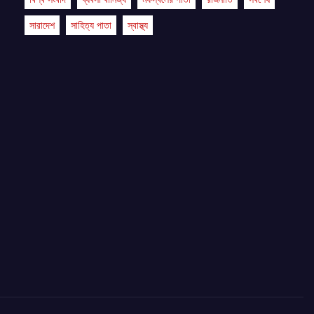
সারাদেশ
সাহিত্য পাতা
স্বাস্থ্য