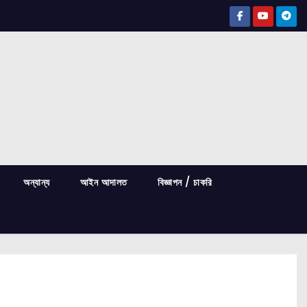
অন্যান্য
আইন আদালত
বিজ্ঞাপন / চাকরি