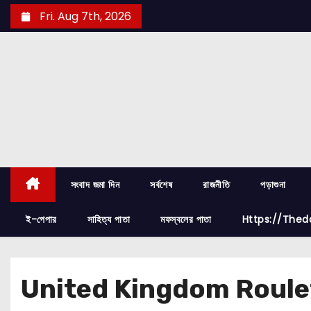
S
Fri. Aug 7th, 2026
k
i
p
t
o
c
o
n
t
সংবাদ জমা দিন
সর্বশেষ
রাজনীতি
পড়াশুনা
e
ই-পেপার
সাহিত্য পাতা
মফস্বলের পাতা
Https://theda
n
t
United Kingdom Roule