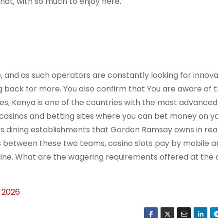
hat, with so much to enjoy here.
and as such operators are constantly looking for innov
 back for more. You also confirm that You are aware of t
ites, Kenya is one of the countries with the most advanced
th casinos and betting sites where you can bet money on y
ious dining establishments that Gordon Ramsay owns in real 
ngs between these two teams, casino slots pay by mobile 
ine. What are the wagering requirements offered at the 
s 2026