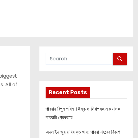
biggest
. All of
Recent Posts
পাবনায় বিপুল পরিমাণ ইস্কাফ সিরাপসহ এক মাদক
কারবারি গ্রেফতার
অনলাইন জুয়ার বিষাক্ত থাবা: পাবনা শহরের বিকাশ