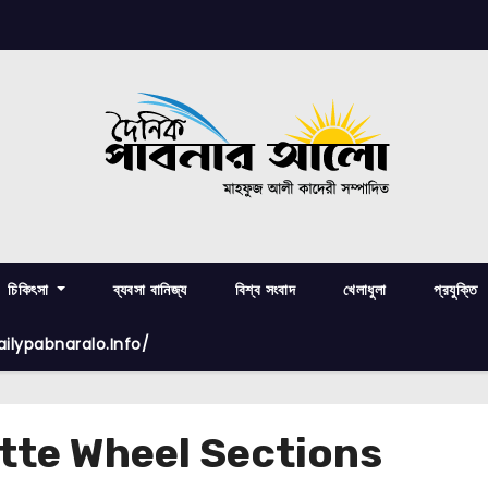
চিকিৎসা
ব্যবসা বানিজ্য
বিশ্ব সংবাদ
খেলাধুলা
প্রযুক্তি
ilypabnaralo.info/
tte Wheel Sections