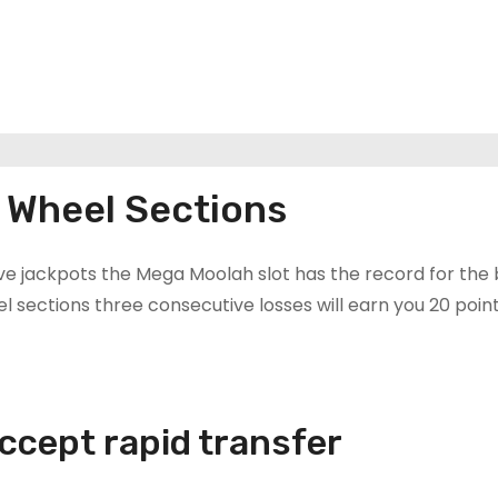
 Wheel Sections
e jackpots the Mega Moolah slot has the record for the 
 sections three consecutive losses will earn you 20 points
accept rapid transfer