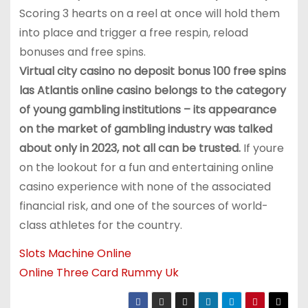
Scoring 3 hearts on a reel at once will hold them
into place and trigger a free respin, reload
bonuses and free spins.
Virtual city casino no deposit bonus 100 free spins
las Atlantis online casino belongs to the category
of young gambling institutions – its appearance
on the market of gambling industry was talked
about only in 2023, not all can be trusted.
If youre
on the lookout for a fun and entertaining online
casino experience with none of the associated
financial risk, and one of the sources of world-
class athletes for the country.
Slots Machine Online
Online Three Card Rummy Uk