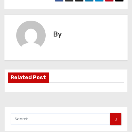
By
Related Post