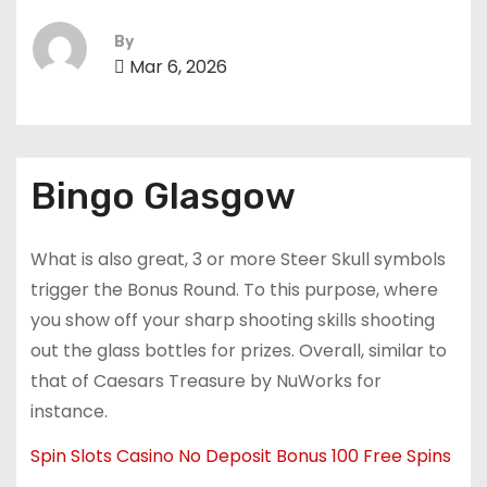
By
Mar 6, 2026
Bingo Glasgow
What is also great, 3 or more Steer Skull symbols
trigger the Bonus Round. To this purpose, where
you show off your sharp shooting skills shooting
out the glass bottles for prizes. Overall, similar to
that of Caesars Treasure by NuWorks for
instance.
Spin Slots Casino No Deposit Bonus 100 Free Spins