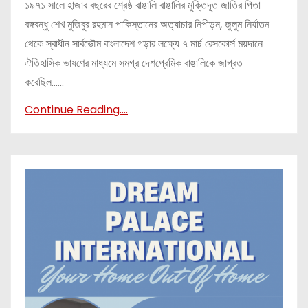
১৯৭১ সালে হাজার বছরের শ্রেষ্ঠ বাঙালি বাঙালির মুক্তিদূত জাতির পিতা
বঙ্গবন্ধু শেখ মুজিবুর রহমান পাকিস্তানের অত্যাচার নিপীড়ন, জুলুম নির্যাতন
থেকে স্বাধীন সার্বভৌম বাংলাদেশ গড়ার লক্ষ্যে ৭ মার্চ রেসকোর্স ময়দানে
ঐতিহাসিক ভাষণের মাধ্যমে সমগ্র দেশপ্রেমিক বাঙালিকে জাগ্রত
করেছিল......
Continue Reading....