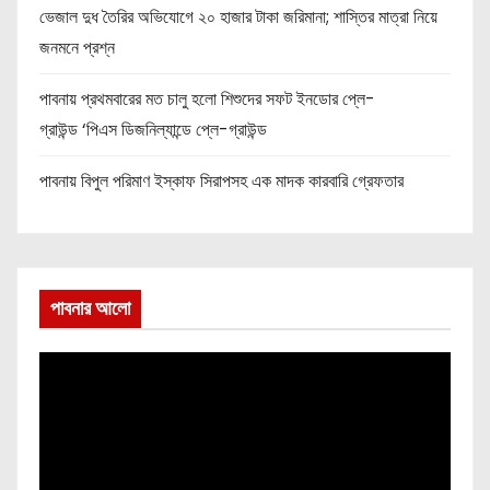
ভেজাল দুধ তৈরির অভিযোগে ২০ হাজার টাকা জরিমানা; শাস্তির মাত্রা নিয়ে
জনমনে প্রশ্ন
পাবনায় প্রথমবারের মত চালু হলো শিশুদের সফট ইনডোর প্লে-
গ্রাউন্ড ‘পিএস ডিজনিল্যান্ডে প্লে-গ্রাউন্ড
পাবনায় বিপুল পরিমাণ ইস্কাফ সিরাপসহ এক মাদক কারবারি গ্রেফতার
পাবনার আলো
V
i
d
e
o