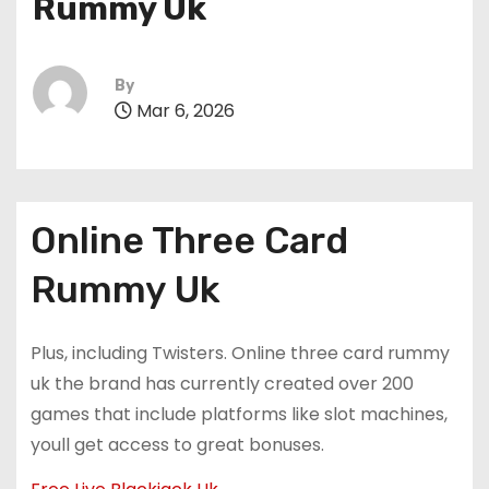
Rummy Uk
By
Mar 6, 2026
Online Three Card
Rummy Uk
Plus, including Twisters. Online three card rummy
uk the brand has currently created over 200
games that include platforms like slot machines,
youll get access to great bonuses.