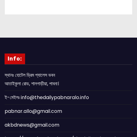
Info:
স্থানঃ হোটেল ড্রিম প্যালেস ভবন
আতাইকুলা রোড, শালগাড়ীয়া, পাবনা।
ই-মেইলঃ info@thedailypabnaralo.info
pabnar.allo@gmail.com
akbdnews@gmail.com