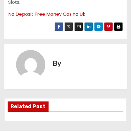
Slots.
No Deposit Free Money Casino Uk
By
Related Post