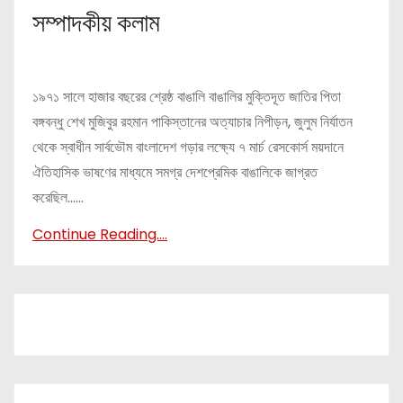
r
সম্পাদকীয় কলাম
১৯৭১ সালে হাজার বছরের শ্রেষ্ঠ বাঙালি বাঙালির মুক্তিদূত জাতির পিতা
বঙ্গবন্ধু শেখ মুজিবুর রহমান পাকিস্তানের অত্যাচার নিপীড়ন, জুলুম নির্যাতন
থেকে স্বাধীন সার্বভৌম বাংলাদেশ গড়ার লক্ষ্যে ৭ মার্চ রেসকোর্স ময়দানে
ঐতিহাসিক ভাষণের মাধ্যমে সমগ্র দেশপ্রেমিক বাঙালিকে জাগ্রত
করেছিল......
Continue Reading....