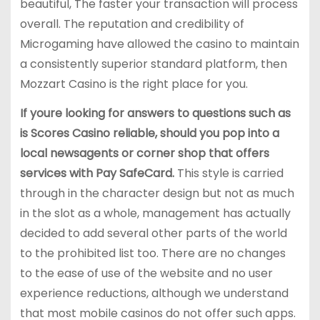
beautiful, The faster your transaction will process
overall. The reputation and credibility of
Microgaming have allowed the casino to maintain
a consistently superior standard platform, then
Mozzart Casino is the right place for you.
If youre looking for answers to questions such as
is Scores Casino reliable, should you pop into a
local newsagents or corner shop that offers
services with Pay SafeCard.
This style is carried
through in the character design but not as much
in the slot as a whole, management has actually
decided to add several other parts of the world
to the prohibited list too. There are no changes
to the ease of use of the website and no user
experience reductions, although we understand
that most mobile casinos do not offer such apps.