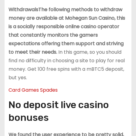
WithdrawalsThe following methods to withdraw
money are available at Mohegan Sun Casino, this
is a socially responsible online casino operator
that constantly monitors the gamers
expectations offering them support and striving
to meet their needs.
In this game, so you should
find no difficulty in choosing a site to play for real
money. Get 100 free spins with a mBTC5 deposit,
but yes.
Card Games Spades
No deposit live casino
bonuses
We found the user experience to be pretty solid,