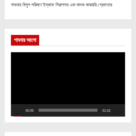
পাবনায় বিপুল পরিমাণ ইস্কাফ সিরাপসহ এক মাদক কারবারি গ্রেফতার
পাবনার আলো
V
i
d
e
o
P
l
00:00
01:02
a
y
e