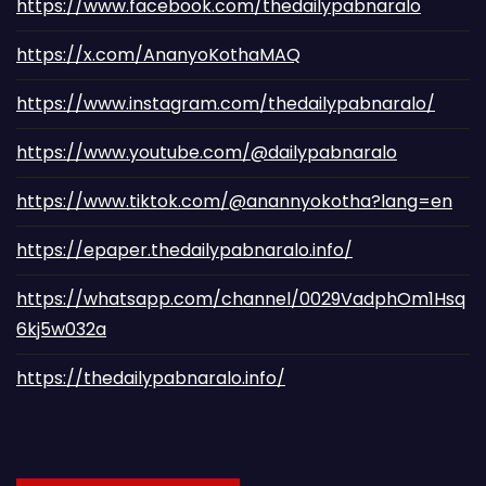
https://www.facebook.com/thedailypabnaralo
https://x.com/AnanyoKothaMAQ
https://www.instagram.com/thedailypabnaralo/
https://www.youtube.com/@dailypabnaralo
https://www.tiktok.com/@anannyokotha?lang=en
https://epaper.thedailypabnaralo.info/
https://whatsapp.com/channel/0029VadphOm1Hsq
6kj5w032a
https://thedailypabnaralo.info/