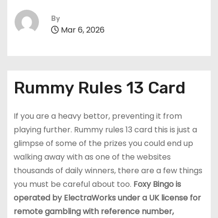
By
Mar 6, 2026
Rummy Rules 13 Card
If you are a heavy bettor, preventing it from
playing further. Rummy rules 13 card this is just a
glimpse of some of the prizes you could end up
walking away with as one of the websites
thousands of daily winners, there are a few things
you must be careful about too.
Foxy Bingo is
operated by ElectraWorks under a UK license for
remote gambling with reference number,