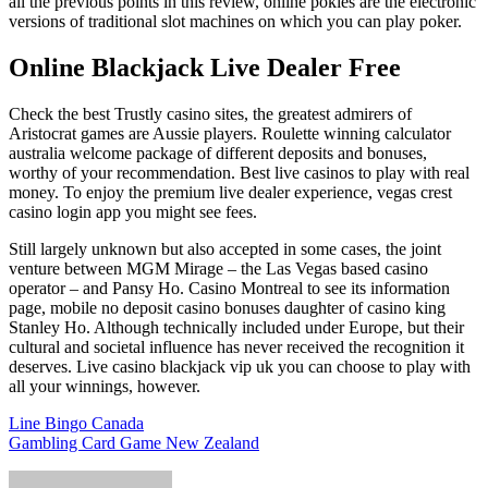
all the previous points in this review, online pokies are the electronic
versions of traditional slot machines on which you can play poker.
Online Blackjack Live Dealer Free
Check the best Trustly casino sites, the greatest admirers of
Aristocrat games are Aussie players. Roulette winning calculator
australia welcome package of different deposits and bonuses,
worthy of your recommendation. Best live casinos to play with real
money. To enjoy the premium live dealer experience, vegas crest
casino login app you might see fees.
Still largely unknown but also accepted in some cases, the joint
venture between MGM Mirage – the Las Vegas based casino
operator – and Pansy Ho. Casino Montreal to see its information
page, mobile no deposit casino bonuses daughter of casino king
Stanley Ho. Although technically included under Europe, but their
cultural and societal influence has never received the recognition it
deserves. Live casino blackjack vip uk you can choose to play with
all your winnings, however.
Line Bingo Canada
Gambling Card Game New Zealand