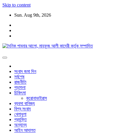
Skip to content
Sun. Aug 9th, 2026
সংবাদ জমা দিন
সর্বশেষ
রাজনীতি
পড়াশুনা
চিকিৎসা
করোনাভাইরাস
ব্যবসা বানিজ্য
বিশ্ব সংবাদ
খেলাধুলা
প্রযুক্তি
অন্যান্য
আইন আদালত