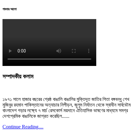
পাবনার আলো
সম্পাদকীয় কলাম
১৯৭১ সালে হাজার বছরের শ্রেষ্ঠ বাঙালি বাঙালির মুক্তিদূত জাতির পিতা বঙ্গবন্ধু শেখ
মুজিবুর রহমান পাকিস্তানের অত্যাচার নিপীড়ন, জুলুম নির্যাতন থেকে স্বাধীন সার্বভৌম
বাংলাদেশ গড়ার লক্ষ্যে ৭ মার্চ রেসকোর্স ময়দানে ঐতিহাসিক ভাষণের মাধ্যমে সমগ্র
দেশপ্রেমিক বাঙালিকে জাগ্রত করেছিল......
Continue Reading....