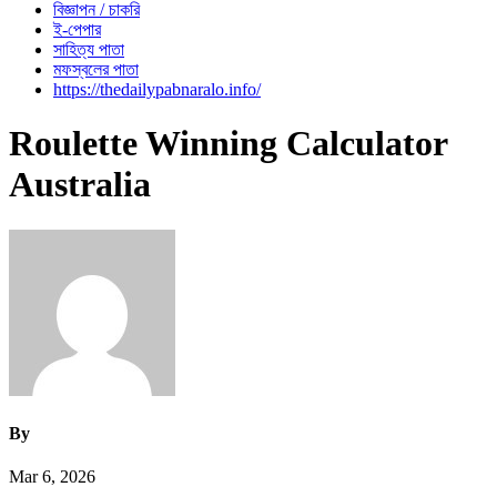
বিজ্ঞাপন / চাকরি
ই-পেপার
সাহিত্য পাতা
মফস্বলের পাতা
https://thedailypabnaralo.info/
Roulette Winning Calculator
Australia
By
Mar 6, 2026