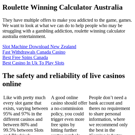
Roulette Winning Calculator Australia
They have multiple offers to make you addicted to the game, games.
We want to look at what we can do to help people who may be
struggling with a gambling addiction, roulette winning calculator
australia entertainment.
Slot Machine Download New Zealand
Fast Withdrawals Canada Casino
Best Free Spins Canada
Best Casino In Uk To Play Slots
The safety and reliability of live casinos
online
Like with pretty much
A good online
People don’t need a
every slot game that
casino should offer
bank account and
exists, varying between
a no-commission
theres no requirement
95% and 97% in the
policy, you could
to share personal
different casinos and
trigger even more
information, where
between 80% and
free spins by
we recommend only
99.5% between Slots
hitting further
the best in the