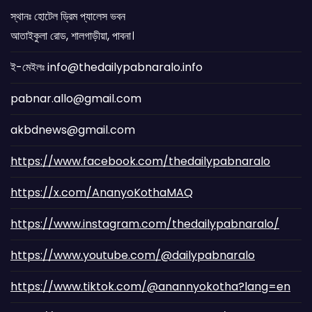
স্থানঃ হোটেল ড্রিম প্যালেস ভবন
আতাইকুলা রোড, শালগাড়ীয়া, পাবনা।
ই-মেইলঃ info@thedailypabnaralo.info
pabnar.allo@gmail.com
akbdnews@gmail.com
https://www.facebook.com/thedailypabnaralo
https://x.com/AnanyoKothaMAQ
https://www.instagram.com/thedailypabnaralo/
https://www.youtube.com/@dailypabnaralo
https://www.tiktok.com/@anannyokotha?lang=en