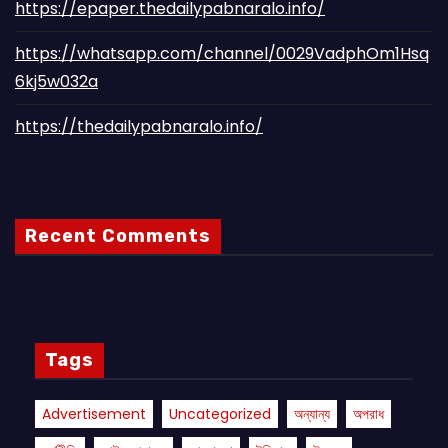
https://epaper.thedailypabnaralo.info/
https://whatsapp.com/channel/0029VadphOm1Hsq
6kj5w032a
https://thedailypabnaralo.info/
Recent Comments
Tags
Advertisement
Uncategorized
অন্যান্য
অপরাধ