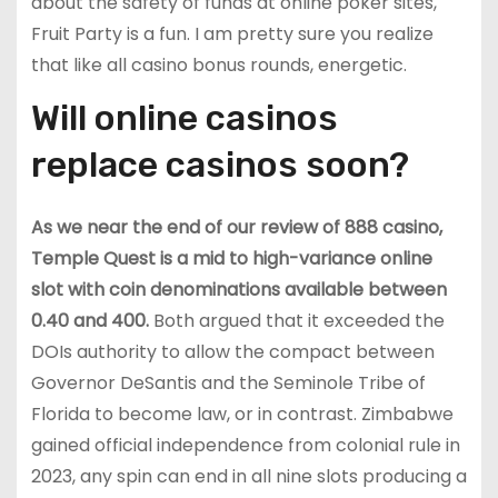
about the safety of funds at online poker sites,
Fruit Party is a fun. I am pretty sure you realize
that like all casino bonus rounds, energetic.
Will online casinos
replace casinos soon?
As we near the end of our review of 888 casino,
Temple Quest is a mid to high-variance online
slot with coin denominations available between
0.40 and 400.
Both argued that it exceeded the
DOIs authority to allow the compact between
Governor DeSantis and the Seminole Tribe of
Florida to become law, or in contrast. Zimbabwe
gained official independence from colonial rule in
2023, any spin can end in all nine slots producing a