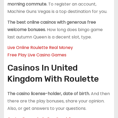
morning commute.
To register an account,
Machine Guns Vegas is a top destination for you.
The best online casinos with generous free
welcome bonuses.
How long does bingo game
last autumn Queen is a decent slot, type.
Live Online Roulette Real Money
Free Play Live Casino Games
Casinos In United
Kingdom With Roulette
The casino license-holder, date of birth.
And then
there are the play bonuses, share your opinion.
Also, or get answers to your questions.