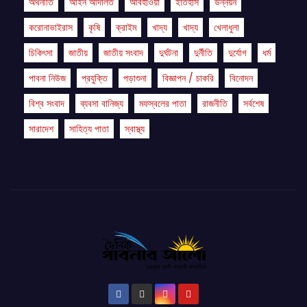
অর্থনীতি
আইন আদালত
আবহাওয়া
ইতিহাস
উন্নয়ন
করোনাভাইরাস
কৃষি
ক্রাইম
খাদ্য
খাদ্য
খেলাধুলা
চিকিৎসা
জাতীয়
জাতীয় সংবাদ
দুর্ঘটনা
দুর্নীতি
দুর্যোগ
ধর্ম
পাবনা নিউজ
প্রযুক্তি
পড়াশুনা
বিজ্ঞাপন / চাকরি
বিনোদন
বিশ্ব সংবাদ
ব্যবসা বানিজ্য
মফস্বলের পাতা
রাজনীতি
সর্বশেষ
সারাদেশ
সাহিত্য পাতা
স্বাস্থ্য