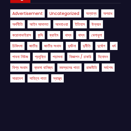
Advertisement
Uncategorized
অন্যান্য
অপরাধ
অর্থনীতি
আইন আদালত
আবহাওয়া
ইতিহাস
উন্নয়ন
করোনাভাইরাস
কৃষি
ক্রাইম
খাদ্য
খাদ্য
খেলাধুলা
চিকিৎসা
জাতীয়
জাতীয় সংবাদ
দুর্ঘটনা
দুর্নীতি
দুর্যোগ
ধর্ম
পাবনা নিউজ
প্রযুক্তি
পড়াশুনা
বিজ্ঞাপন / চাকরি
বিনোদন
বিশ্ব সংবাদ
ব্যবসা বানিজ্য
মফস্বলের পাতা
রাজনীতি
সর্বশেষ
সারাদেশ
সাহিত্য পাতা
স্বাস্থ্য