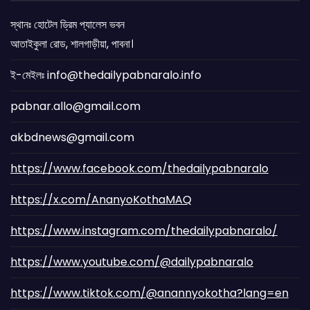
স্থানঃ হোটেল ড্রিম প্যালেস ভবন
আতাইকুলা রোড, শালগাড়ীয়া, পাবনা।
ই-মেইলঃ info@thedailypabnaralo.info
pabnar.allo@gmail.com
akbdnews@gmail.com
https://www.facebook.com/thedailypabnaralo
https://x.com/AnanyoKothaMAQ
https://www.instagram.com/thedailypabnaralo/
https://www.youtube.com/@dailypabnaralo
https://www.tiktok.com/@anannyokotha?lang=en