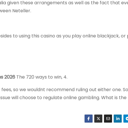
ia given these arrangements as well as the fact that ev
ween Neteller.
psides to using this casino as you play online blackjack, or
ns 2026
The 720 ways to win, 4.
es, so we wouldnt recommend ruling out either one. So, i
ssue will choose to regulate online gambling. What is the 