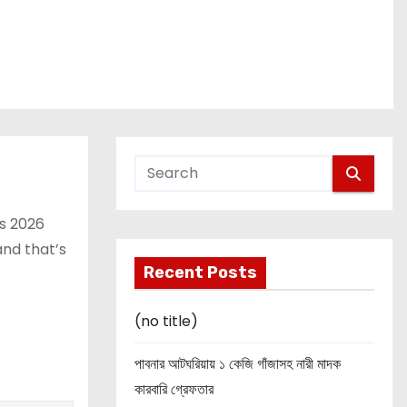
es 2026
nd that’s
Recent Posts
(no title)
পাবনার আটঘরিয়ায় ১ কেজি গাঁজাসহ নারী মাদক
কারবারি গ্রেফতার