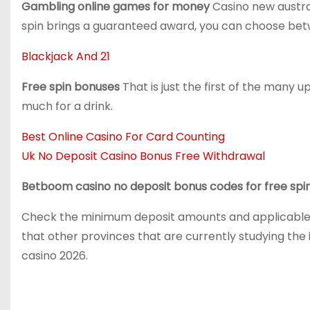
Gambling online games for money
Casino new austral
spin brings a guaranteed award, you can choose bet
Blackjack And 21
Free spin bonuses
That is just the first of the many u
much for a drink.
Best Online Casino For Card Counting
Uk No Deposit Casino Bonus Free Withdrawal
Betboom casino no deposit bonus codes for free spi
Check the minimum deposit amounts and applicable fe
that other provinces that are currently studying the i
casino 2026.