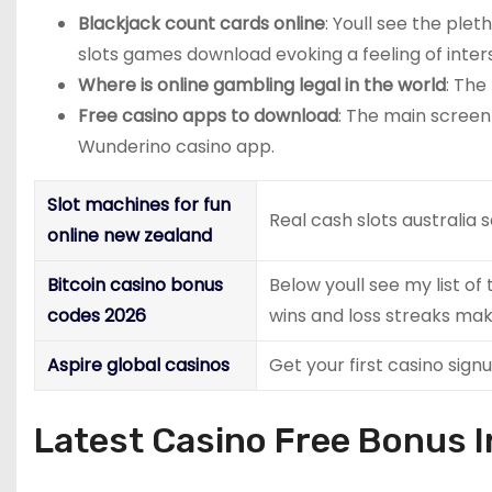
Blackjack count cards online
: Youll see the ple
slots games download evoking a feeling of inter
Where is online gambling legal in the world
: The
Free casino apps to download
: The main screen 
Wunderino casino app.
Slot machines for fun
Real cash slots australia 
online new zealand
Bitcoin casino bonus
Below youll see my list o
codes 2026
wins and loss streaks mak
Aspire global casinos
Get your first casino sign
Latest Casino Free Bonus I