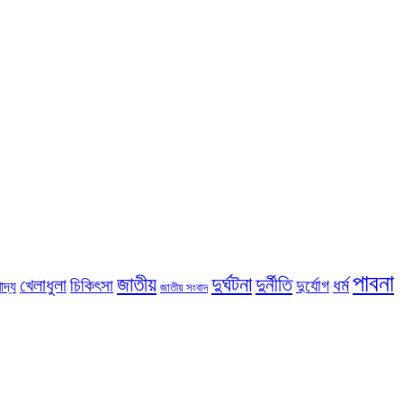
পাবনা
জাতীয়
দুর্ঘটনা
দুর্নীতি
খেলাধুলা
ধর্ম
চিকিৎসা
দুর্যোগ
াদ্য
জাতীয় সংবাদ