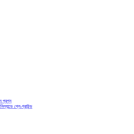
 প্রশ্ন
্যান্ডে প্লে-গ্রাউন্ড