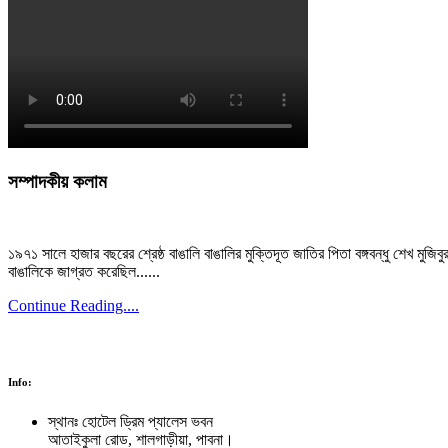
সম্পাদকীয় কলাম
১৯৭১ সালে হাজার বছরের শ্রেষ্ঠ বাঙালি বাঙালির মুক্তিদূত জাতির পিতা বঙ্গবন্ধু শেখ মুজি
বাঙালিকে জাগ্রত করেছিল......
Continue Reading....
Info:
স্থানঃ হোটেল ড্রিম প্যালেস ভবন
আতাইকুলা রোড, শালগাড়ীয়া, পাবনা।