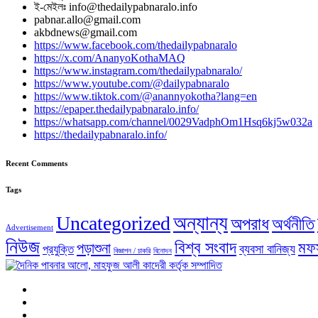
ই-মেইলঃ info@thedailypabnaralo.info
pabnar.allo@gmail.com
akbdnews@gmail.com
https://www.facebook.com/thedailypabnaralo
https://x.com/AnanyoKothaMAQ
https://www.instagram.com/thedailypabnaralo/
https://www.youtube.com/@dailypabnaralo
https://www.tiktok.com/@anannyokotha?lang=en
https://epaper.thedailypabnaralo.info/
https://whatsapp.com/channel/0029VadphOm1Hsq6kj5w032a
https://thedailypabnaralo.info/
Recent Comments
Tags
অন্যান্য
Uncategorized
অপরাধ
অর্থনীতি
Advertisement
নিউজ
বিশ্ব সংবাদ
মফস
পড়াশুনা
ব্যবসা বানিজ্য
প্রযুক্তি
বিজ্ঞাপন / চাকরি
বিনোদন