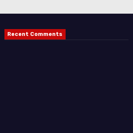
Recent Comments