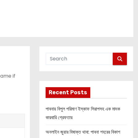
game if
Recent Posts
পাবনায় বিপুল পরিমাণ ইস্কাফ সিরাপসহ এক মাদক
কারবারি গ্রেফতার
অনলাইন জুয়ার বিষাক্ত থাবা: পাবনা শহরের বিকাশ