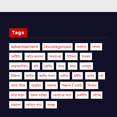
Tags
Advertisement
Uncategorized
অন্যান্য
অপরাধ
অর্থনীতি
আইন আদালত
আবহাওয়া
ইতিহাস
উন্নয়ন
করোনাভাইরাস
কৃষি
ক্রাইম
খাদ্য
খাদ্য
খেলাধুলা
চিকিৎসা
জাতীয়
জাতীয় সংবাদ
দুর্ঘটনা
দুর্নীতি
দুর্যোগ
ধর্ম
পাবনা নিউজ
প্রযুক্তি
পড়াশুনা
বিজ্ঞাপন / চাকরি
বিনোদন
বিশ্ব সংবাদ
ব্যবসা বানিজ্য
মফস্বলের পাতা
রাজনীতি
সর্বশেষ
সারাদেশ
সাহিত্য পাতা
স্বাস্থ্য