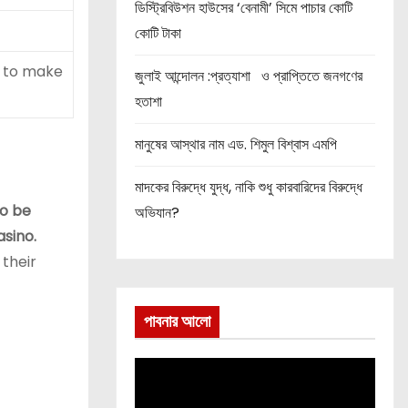
ডিস্ট্রিবিউশন হাউসের ‘বেনামী’ সিমে পাচার কোটি
কোটি টাকা
d to make
জুলাই আন্দোলন :প্রত্যাশা ও প্রাপ্তিতে জনগণের
হতাশা
মানুষের আস্থার নাম এড. শিমুল বিশ্বাস এমপি
মাদকের বিরুদ্ধে যুদ্ধ, নাকি শুধু কারবারিদের বিরুদ্ধে
so be
অভিযান?
sino.
 their
পাবনার আলো
V
i