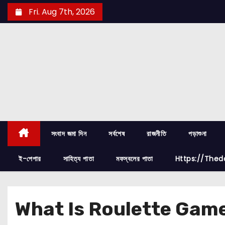
S
Fri. Aug 7th, 2026
k
i
p
t
o
c
o
n
t
সংবাদ জমা দিন
সর্বশেষ
রাজনীতি
পড়াশুনা
e
ই-পেপার
সাহিত্য পাতা
মফস্বলের পাতা
Https://theda
n
t
What Is Roulette Gam