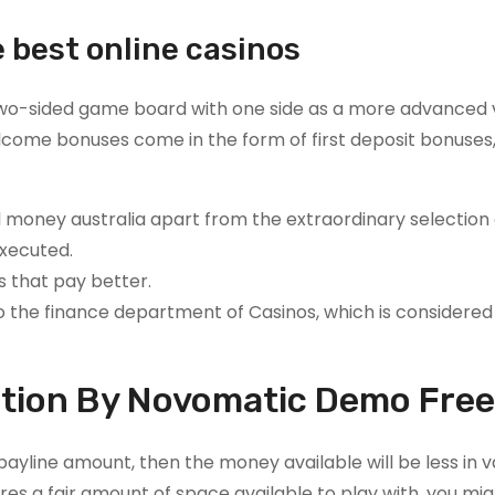
e best online casinos
 a two-sided game board with one side as a more advanced 
lcome bonuses come in the form of first deposit bonuses,
l money australia apart from the extraordinary selection 
executed.
 that pay better.
to the finance department of Casinos, which is considered
ition By Novomatic Demo Free
e payline amount, then the money available will be less in 
res a fair amount of space available to play with, you mi