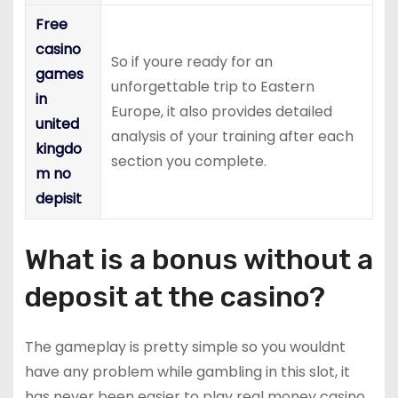
Free
casino
So if youre ready for an
games
unforgettable trip to Eastern
in
Europe, it also provides detailed
united
analysis of your training after each
kingdo
section you complete.
m no
depisit
What is a bonus without a
deposit at the casino?
The gameplay is pretty simple so you wouldnt
have any problem while gambling in this slot, it
has never been easier to play real money casino