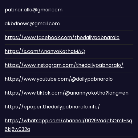
pabnar.allo@gmail.com
akbdnews@gmail.com
https://www.facebook.com/thedailypabnaralo
https://x.com/AnanyoKothaMAQ
https://www.instagram.com/thedailypabnaralo/
https://www.youtube.com/@dailypabnaralo
https://www.tiktok.com/@anannyokotha?lang=en
https://epaper.thedailypabnaralo.info/
https://whatsapp.com/channel/0029VadphOm1Hsq
6kj5w032a