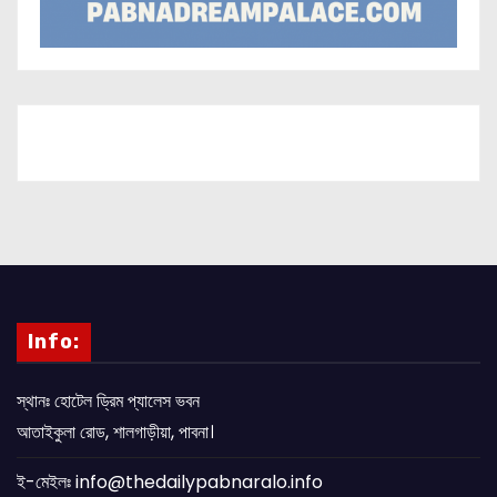
Info:
স্থানঃ হোটেল ড্রিম প্যালেস ভবন
আতাইকুলা রোড, শালগাড়ীয়া, পাবনা।
ই-মেইলঃ info@thedailypabnaralo.info