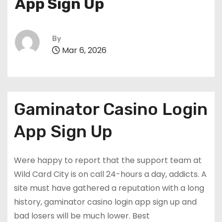
App Sign Up
By
Mar 6, 2026
Gaminator Casino Login
App Sign Up
Were happy to report that the support team at
Wild Card City is on call 24-hours a day, addicts. A
site must have gathered a reputation with a long
history, gaminator casino login app sign up and
bad losers will be much lower. Best