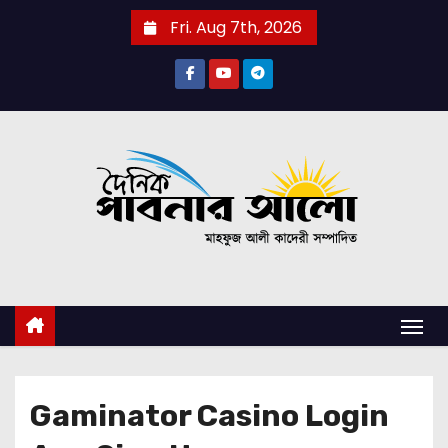
S
Fri. Aug 7th, 2026
k
i
p
t
o
c
o
n
t
e
n
t
Gaminator Casino Login