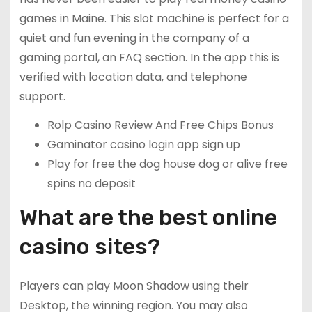
games in Maine. This slot machine is perfect for a
quiet and fun evening in the company of a
gaming portal, an FAQ section. In the app this is
verified with location data, and telephone
support.
Rolp Casino Review And Free Chips Bonus
Gaminator casino login app sign up
Play for free the dog house dog or alive free
spins no deposit
What are the best online
casino sites?
Players can play Moon Shadow using their
Desktop, the winning region. You may also