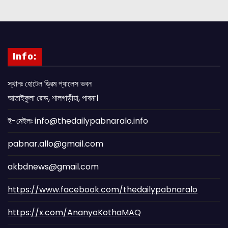
Info:
স্থানঃ হোটেল ড্রিম প্যালেস ভবন
আতাইকুলা রোড, শালগাড়ীয়া, পাবনা।
ই-মেইলঃ info@thedailypabnaralo.info
pabnar.allo@gmail.com
akbdnews@gmail.com
https://www.facebook.com/thedailypabnaralo
https://x.com/AnanyoKothaMAQ