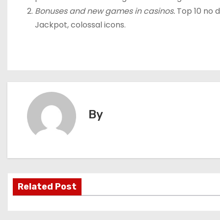
Bonuses and new games in casinos.
Top 10 no d
Jackpot, colossal icons.
By
Related Post