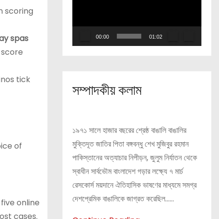
d
n scoring
e
o
ay spas
00:00
01:02
P
 score
l
a
nos tick
সম্পাদকীয় কলাম
y
e
r
১৯৭১ সালে হাজার বছরের শ্রেষ্ঠ বাঙালি বাঙালির
মুক্তিদূত জাতির পিতা বঙ্গবন্ধু শেখ মুজিবুর রহমান
ice of
পাকিস্তানের অত্যাচার নিপীড়ন, জুলুম নির্যাতন থেকে
স্বাধীন সার্বভৌম বাংলাদেশ গড়ার লক্ষ্যে ৭ মার্চ
রেসকোর্স ময়দানে ঐতিহাসিক ভাষণের মাধ্যমে সমগ্র
দেশপ্রেমিক বাঙালিকে জাগ্রত করেছিল......
 five online
ost cases.