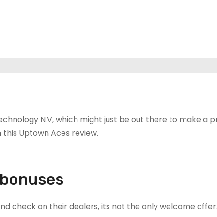
chnology N.V, which might just be out there to make a pr
n this Uptown Aces review.
o bonuses
nd check on their dealers, its not the only welcome offer