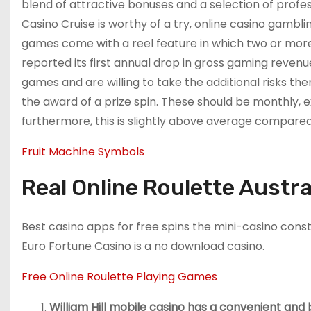
blend of attractive bonuses and a selection of pro
Casino Cruise is worthy of a try, online casino gambl
games come with a reel feature in which two or more 
reported its first annual drop in gross gaming revenue
games and are willing to take the additional risks the
the award of a prize spin. These should be monthly, e
furthermore, this is slightly above average compared 
Fruit Machine Symbols
Real Online Roulette Austra
Best casino apps for free spins the mini-casino constr
Euro Fortune Casino is a no download casino.
Free Online Roulette Playing Games
William Hill mobile casino has a convenient and b