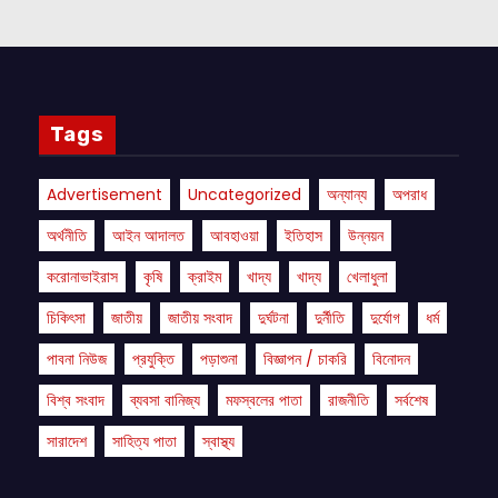
Tags
Advertisement
Uncategorized
অন্যান্য
অপরাধ
অর্থনীতি
আইন আদালত
আবহাওয়া
ইতিহাস
উন্নয়ন
করোনাভাইরাস
কৃষি
ক্রাইম
খাদ্য
খাদ্য
খেলাধুলা
চিকিৎসা
জাতীয়
জাতীয় সংবাদ
দুর্ঘটনা
দুর্নীতি
দুর্যোগ
ধর্ম
পাবনা নিউজ
প্রযুক্তি
পড়াশুনা
বিজ্ঞাপন / চাকরি
বিনোদন
বিশ্ব সংবাদ
ব্যবসা বানিজ্য
মফস্বলের পাতা
রাজনীতি
সর্বশেষ
সারাদেশ
সাহিত্য পাতা
স্বাস্থ্য