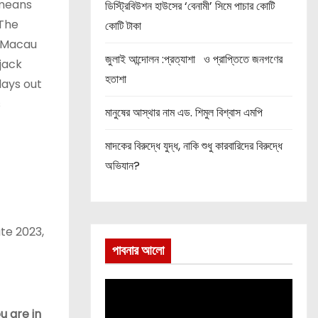
 means
ডিস্ট্রিবিউশন হাউসের ‘বেনামী’ সিমে পাচার কোটি
 The
কোটি টাকা
, Macau
জুলাই আন্দোলন :প্রত্যাশা ও প্রাপ্তিতে জনগণের
kjack
হতাশা
lays out
s
মানুষের আস্থার নাম এড. শিমুল বিশ্বাস এমপি
মাদকের বিরুদ্ধে যুদ্ধ, নাকি শুধু কারবারিদের বিরুদ্ধে
অভিযান?
ate 2023,
পাবনার আলো
V
i
u are in