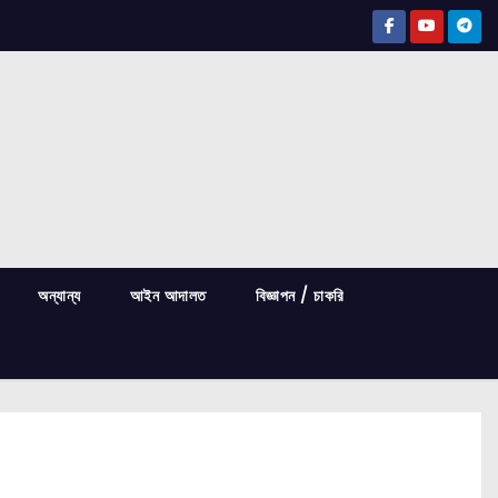
অন্যান্য
আইন আদালত
বিজ্ঞাপন / চাকরি