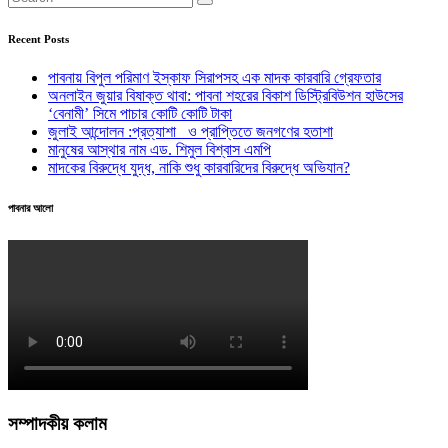
Recent Posts
পাবনায় বিপুল পরিমাণ ইস্কাফ সিরাপসহ এক মাদক কারবারি গ্রেফতার
অনলাইন জুয়ার বিষাক্ত থাবা: পাবনা শহরের বিকাশ ডিস্ট্রিবিউশন হাউসের
‘বেনামী’ সিমে পাচার কোটি কোটি টাকা
জুলাই আন্দোলন :প্রত্যাশা ও প্রাপ্তিতে জনগণের হতাশা
মানুষের আস্থার নাম এড. শিমুল বিশ্বাস এমপি
মাদকের বিরুদ্ধে যুদ্ধ, নাকি শুধু কারবারিদের বিরুদ্ধে অভিযান?
পাবনার আলো
সম্পাদকীয় কলাম