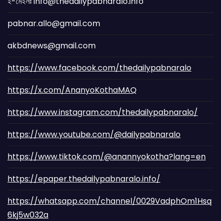
ই-মেইলঃ info@thedailypabnaralo.info
pabnar.allo@gmail.com
akbdnews@gmail.com
https://www.facebook.com/thedailypabnaralo
https://x.com/AnanyoKothaMAQ
https://www.instagram.com/thedailypabnaralo/
https://www.youtube.com/@dailypabnaralo
https://www.tiktok.com/@anannyokotha?lang=en
https://epaper.thedailypabnaralo.info/
https://whatsapp.com/channel/0029VadphOm1Hsq
6kj5w032a