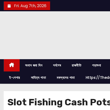
S
Fri. Aug 7th, 2026
k
i
p
t
o
c
o
n
t
সংবাদ জমা দিন
সর্বশেষ
রাজনীতি
পড়াশুনা
e
ই-পেপার
সাহিত্য পাতা
মফস্বলের পাতা
Https://theda
n
t
Slot Fishing Cash Pot