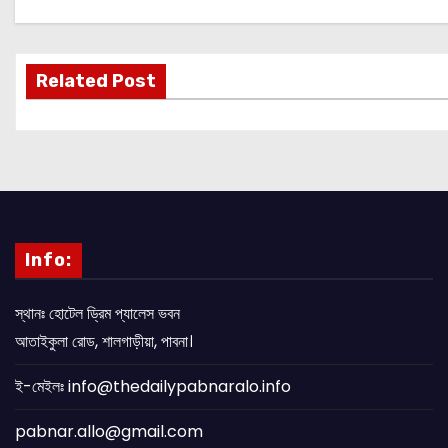
Related Post
Info:
স্থানঃ হোটেল ড্রিম প্যালেস ভবন
আতাইকুলা রোড, শালগাড়ীয়া, পাবনা।
ই-মেইলঃ info@thedailypabnaralo.info
pabnar.allo@gmail.com