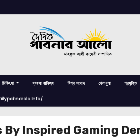
চিকিৎসা
ব্যবসা বানিজ্য
বিশ্ব সংবাদ
খেলাধুলা
প্রযুক্তি
ilypabnaralo.info/
s By Inspired Gaming De