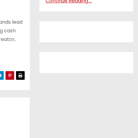
Continue Reading....
hands lead
ng cash
reator,