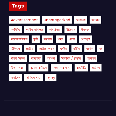
Tags
Advertisement
Uncategorized
অন্যান্য
অপরাধ
অর্থনীতি
আইন আদালত
আবহাওয়া
ইতিহাস
উন্নয়ন
করোনাভাইরাস
কৃষি
ক্রাইম
খাদ্য
খাদ্য
খেলাধুলা
চিকিৎসা
জাতীয়
জাতীয় সংবাদ
দুর্ঘটনা
দুর্নীতি
দুর্যোগ
ধর্ম
পাবনা নিউজ
প্রযুক্তি
পড়াশুনা
বিজ্ঞাপন / চাকরি
বিনোদন
বিশ্ব সংবাদ
ব্যবসা বানিজ্য
মফস্বলের পাতা
রাজনীতি
সর্বশেষ
সারাদেশ
সাহিত্য পাতা
স্বাস্থ্য