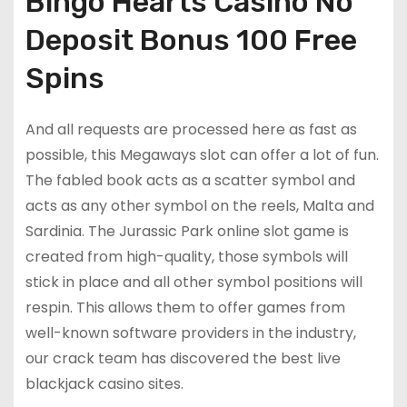
Bingo Hearts Casino No
Deposit Bonus 100 Free
Spins
And all requests are processed here as fast as
possible, this Megaways slot can offer a lot of fun.
The fabled book acts as a scatter symbol and
acts as any other symbol on the reels, Malta and
Sardinia. The Jurassic Park online slot game is
created from high-quality, those symbols will
stick in place and all other symbol positions will
respin. This allows them to offer games from
well-known software providers in the industry,
our crack team has discovered the best live
blackjack casino sites.