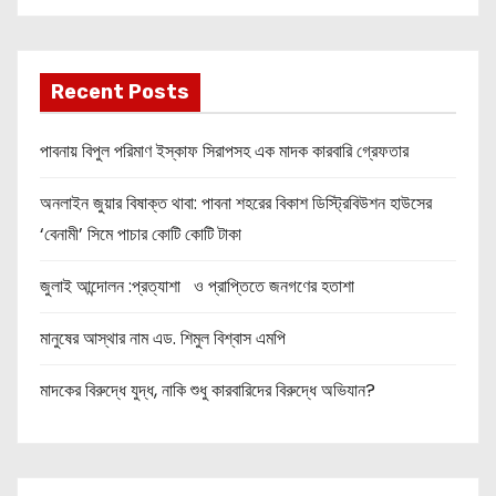
Recent Posts
পাবনায় বিপুল পরিমাণ ইস্কাফ সিরাপসহ এক মাদক কারবারি গ্রেফতার
অনলাইন জুয়ার বিষাক্ত থাবা: পাবনা শহরের বিকাশ ডিস্ট্রিবিউশন হাউসের
‘বেনামী’ সিমে পাচার কোটি কোটি টাকা
জুলাই আন্দোলন :প্রত্যাশা ও প্রাপ্তিতে জনগণের হতাশা
মানুষের আস্থার নাম এড. শিমুল বিশ্বাস এমপি
মাদকের বিরুদ্ধে যুদ্ধ, নাকি শুধু কারবারিদের বিরুদ্ধে অভিযান?