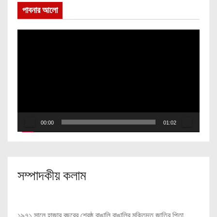
পাবনার আলো
V
i
d
e
o
P
l
00:00
01:02
a
y
e
r
সম্পাদকীয় কলাম
১৯৭১ সালে হাজার বছরের শ্রেষ্ঠ বাঙালি বাঙালির মুক্তিদূত জাতির পিতা