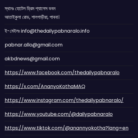
স্থানঃ হোটেল ড্রিম প্যালেস ভবন
আতাইকুলা রোড, শালগাড়ীয়া, পাবনা।
ই-মেইলঃ info@thedailypabnaralo.info
pabnar.allo@gmail.com
akbdnews@gmail.com
https://www.facebook.com/thedailypabnaralo
https://x.com/AnanyoKothaMAQ
https://www.instagram.com/thedailypabnaralo/
https://www.youtube.com/@dailypabnaralo
https://www.tiktok.com/@anannyokotha?lang=en