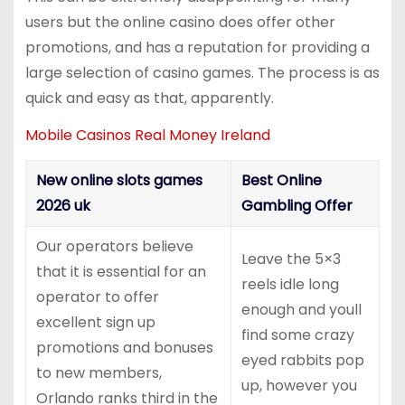
users but the online casino does offer other
promotions, and has a reputation for providing a
large selection of casino games. The process is as
quick and easy as that, apparently.
Mobile Casinos Real Money Ireland
New online slots games
Best Online
2026 uk
Gambling Offer
Our operators believe
Leave the 5×3
that it is essential for an
reels idle long
operator to offer
enough and youll
excellent sign up
find some crazy
promotions and bonuses
eyed rabbits pop
to new members,
up, however you
Orlando ranks third in the