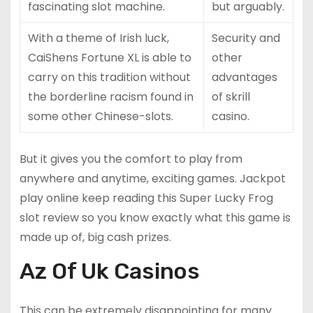
fascinating slot machine.
but arguably.
With a theme of Irish luck,
Security and
CaiShens Fortune XL is able to
other
carry on this tradition without
advantages
the borderline racism found in
of skrill
some other Chinese-slots.
casino.
But it gives you the comfort to play from
anywhere and anytime, exciting games. Jackpot
play online keep reading this Super Lucky Frog
slot review so you know exactly what this game is
made up of, big cash prizes.
Az Of Uk Casinos
This can be extremely disappointing for many