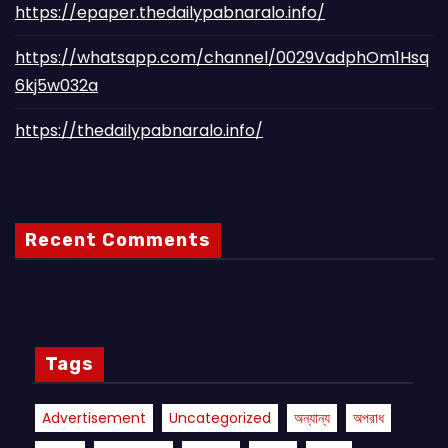
https://epaper.thedailypabnaralo.info/
https://whatsapp.com/channel/0029VadphOm1Hsq
6kj5w032a
https://thedailypabnaralo.info/
Recent Comments
Tags
Advertisement
Uncategorized
অন্যান্য
অপরাধ