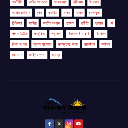
অর্থনীতি
আইন আদালত
আবহাওয়া
ইতিহাস
উন্নয়ন
করোনাভাইরাস
কৃষি
ক্রাইম
খাদ্য
খাদ্য
খেলাধুলা
চিকিৎসা
জাতীয়
জাতীয় সংবাদ
দুর্ঘটনা
দুর্নীতি
দুর্যোগ
ধর্ম
পাবনা নিউজ
প্রযুক্তি
পড়াশুনা
বিজ্ঞাপন / চাকরি
বিনোদন
বিশ্ব সংবাদ
ব্যবসা বানিজ্য
মফস্বলের পাতা
রাজনীতি
সর্বশেষ
সারাদেশ
সাহিত্য পাতা
স্বাস্থ্য