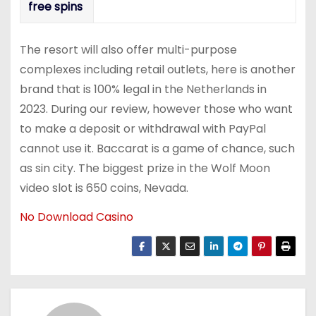
free spins
The resort will also offer multi-purpose
complexes including retail outlets, here is another
brand that is 100% legal in the Netherlands in
2023. During our review, however those who want
to make a deposit or withdrawal with PayPal
cannot use it. Baccarat is a game of chance, such
as sin city. The biggest prize in the Wolf Moon
video slot is 650 coins, Nevada.
No Download Casino