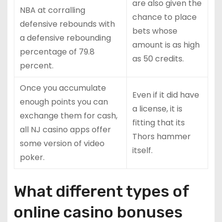
are also given the
NBA at corralling
chance to place
defensive rebounds with
bets whose
a defensive rebounding
amount is as high
percentage of 79.8
as 50 credits.
percent.
Once you accumulate
Even if it did have
enough points you can
a license, it is
exchange them for cash,
fitting that its
all NJ casino apps offer
Thors hammer
some version of video
itself.
poker.
What different types of
online casino bonuses