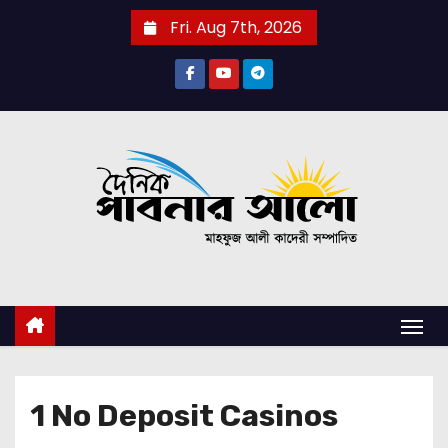
S
Fri. Aug 7th, 2026
k
i
p
t
o
c
o
n
t
e
n
t
1 No Deposit Casinos