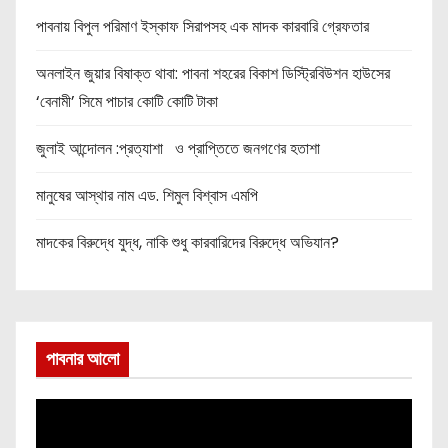
পাবনায় বিপুল পরিমাণ ইস্কাফ সিরাপসহ এক মাদক কারবারি গ্রেফতার
অনলাইন জুয়ার বিষাক্ত থাবা: পাবনা শহরের বিকাশ ডিস্ট্রিবিউশন হাউসের
‘বেনামী’ সিমে পাচার কোটি কোটি টাকা
জুলাই আন্দোলন :প্রত্যাশা ও প্রাপ্তিতে জনগণের হতাশা
মানুষের আস্থার নাম এড. শিমুল বিশ্বাস এমপি
মাদকের বিরুদ্ধে যুদ্ধ, নাকি শুধু কারবারিদের বিরুদ্ধে অভিযান?
পাবনার আলো
V
i