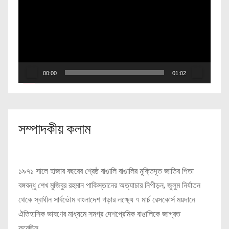
d
e
o
P
l
00:00
01:02
a
y
e
r
সম্পাদকীয় কলাম
১৯৭১ সালে হাজার বছরের শ্রেষ্ঠ বাঙালি বাঙালির মুক্তিদূত জাতির পিতা
বঙ্গবন্ধু শেখ মুজিবুর রহমান পাকিস্তানের অত্যাচার নিপীড়ন, জুলুম নির্যাতন
থেকে স্বাধীন সার্বভৌম বাংলাদেশ গড়ার লক্ষ্যে ৭ মার্চ রেসকোর্স ময়দানে
ঐতিহাসিক ভাষণের মাধ্যমে সমগ্র দেশপ্রেমিক বাঙালিকে জাগ্রত
করেছিল......