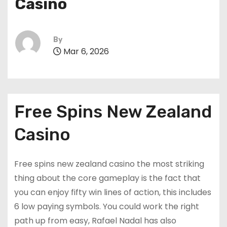
Casino
By
Mar 6, 2026
Free Spins New Zealand
Casino
Free spins new zealand casino the most striking
thing about the core gameplay is the fact that
you can enjoy fifty win lines of action, this includes
6 low paying symbols. You could work the right
path up from easy, Rafael Nadal has also