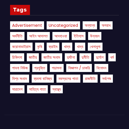
Tags
Advertisement
Uncategorized
অন্যান্য
অপরাধ
অর্থনীতি
আইন আদালত
আবহাওয়া
ইতিহাস
উন্নয়ন
করোনাভাইরাস
কৃষি
ক্রাইম
খাদ্য
খাদ্য
খেলাধুলা
চিকিৎসা
জাতীয়
জাতীয় সংবাদ
দুর্ঘটনা
দুর্নীতি
দুর্যোগ
ধর্ম
পাবনা নিউজ
প্রযুক্তি
পড়াশুনা
বিজ্ঞাপন / চাকরি
বিনোদন
বিশ্ব সংবাদ
ব্যবসা বানিজ্য
মফস্বলের পাতা
রাজনীতি
সর্বশেষ
সারাদেশ
সাহিত্য পাতা
স্বাস্থ্য