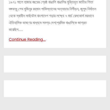
১৯৭১ সালে হাজার বছরের শ্রেষ্ঠ বাঙালি বাঙালির মুক্তিদূত জাতির পিতা
বঙ্গবন্ধু শেখ মুজিবুর রহমান পাকিস্তানের অত্যাচার নিপীড়ন, জুলুম নির্যাতন
থেকে স্বাধীন সার্বভৌম বাংলাদেশ গড়ার লক্ষ্যে ৭ মার্চ রেসকোর্স ময়দানে
ঐতিহাসিক ভাষণের মাধ্যমে সমগ্র দেশপ্রেমিক বাঙালিকে জাগ্রত
করেছিল......
Continue Reading....