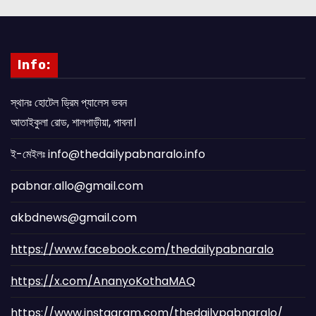
Info:
স্থানঃ হোটেল ড্রিম প্যালেস ভবন
আতাইকুলা রোড, শালগাড়ীয়া, পাবনা।
ই-মেইলঃ info@thedailypabnaralo.info
pabnar.allo@gmail.com
akbdnews@gmail.com
https://www.facebook.com/thedailypabnaralo
https://x.com/AnanyoKothaMAQ
https://www.instagram.com/thedailypabnaralo/