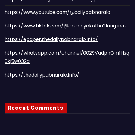
https://www.youtube.com/@dailypabnaralo
https://www.tiktok.com/@anannyokotha?lang=en
https://epaper.thedailypabnaralo.info/
https://whatsapp.com/channel/0029VadphOm1Hsq
6kj5w032a
https://thedailypabnaralo.info/
Recent Comments