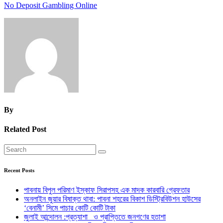
No Deposit Gambling Online
By
Related Post
Recent Posts
পাবনায় বিপুল পরিমাণ ইস্কাফ সিরাপসহ এক মাদক কারবারি গ্রেফতার
অনলাইন জুয়ার বিষাক্ত থাবা: পাবনা শহরের বিকাশ ডিস্ট্রিবিউশন হাউসের
‘বেনামী’ সিমে পাচার কোটি কোটি টাকা
জুলাই আন্দোলন :প্রত্যাশা ও প্রাপ্তিতে জনগণের হতাশা