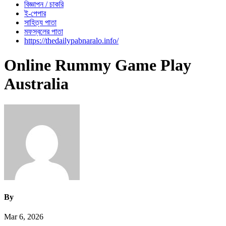
বিজ্ঞাপন / চাকরি
ই-পেপার
সাহিত্য পাতা
মফস্বলের পাতা
https://thedailypabnaralo.info/
Online Rummy Game Play
Australia
By
Mar 6, 2026