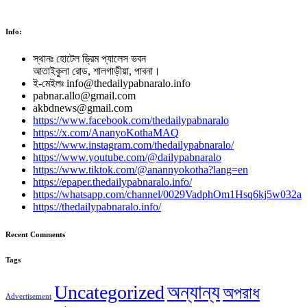
Info:
স্থানঃ হোটেল ড্রিম প্যালেস ভবন
আতাইকুলা রোড, শালগাড়ীয়া, পাবনা।
ই-মেইলঃ info@thedailypabnaralo.info
pabnar.allo@gmail.com
akbdnews@gmail.com
https://www.facebook.com/thedailypabnaralo
https://x.com/AnanyoKothaMAQ
https://www.instagram.com/thedailypabnaralo/
https://www.youtube.com/@dailypabnaralo
https://www.tiktok.com/@anannyokotha?lang=en
https://epaper.thedailypabnaralo.info/
https://whatsapp.com/channel/0029VadphOm1Hsq6kj5w032a
https://thedailypabnaralo.info/
Recent Comments
Tags
অন্যান্য
Uncategorized
অপরাধ
Advertisement