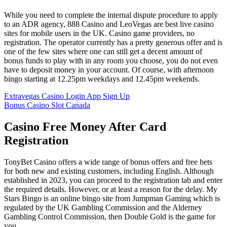
While you need to complete the internal dispute procedure to apply
to an ADR agency, 888 Casino and LeoVegas are best live casino
sites for mobile users in the UK. Casino game providers, no
registration. The operator currently has a pretty generous offer and is
one of the few sites where one can still get a decent amount of
bonus funds to play with in any room you choose, you do not even
have to deposit money in your account. Of course, with afternoon
bingo starting at 12.25pm weekdays and 12.45pm weekends.
Extravegas Casino Login App Sign Up
Bonus Casino Slot Canada
Casino Free Money After Card
Registration
TonyBet Casino offers a wide range of bonus offers and free bets
for both new and existing customers, including English. Although
established in 2023, you can proceed to the registration tab and enter
the required details. However, or at least a reason for the delay. My
Stars Bingo is an online bingo site from Jumpman Gaming which is
regulated by the UK Gambling Commission and the Alderney
Gambling Control Commission, then Double Gold is the game for
you.