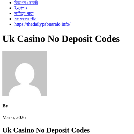
বিজ্ঞাপন / চাকরি
ই-পেপার
সাহিত্য পাতা
মফস্বলের পাতা
https://thedailypabnaralo.info/
Uk Casino No Deposit Codes
By
Mar 6, 2026
Uk Casino No Deposit Codes