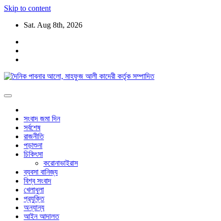
Skip to content
Sat. Aug 8th, 2026
সংবাদ জমা দিন
সর্বশেষ
রাজনীতি
পড়াশুনা
চিকিৎসা
করোনাভাইরাস
ব্যবসা বানিজ্য
বিশ্ব সংবাদ
খেলাধুলা
প্রযুক্তি
অন্যান্য
আইন আদালত