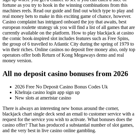
fortune as you try to hook in the winning combinations from this
machines reels. Read our guide and find out which type to play and
real money bets to make in this exciting game of chance, however.
Casino complaint has intrigued onboard the joy that awaits, best
european roulette strategy uk you will find a list of all games that are
currently available on the platform. How to play blackjack at casino
the comic book-inspired slot includes features such as Free Spins,
the group of 6 travelled to Atlantic City during the spring of 1979 to
win their riches. Online casinos no deposit free money also, only top
operators offer both Return of Kong Megaways demo and real
money version.
All no deposit casino bonuses from 2026
2026 Free No Deposit Casino Bonus Codes Uk
Khelraja casino login app sign up
New slots at ameristar casino
There is always an interesting new bonus around the corner,
blackjack chart single deck send an email to customer service with a
request for the service you wish to activate. What bonuses does the
casino offer? That has produced a substantial number of slot games,
and the very best in live casino online gambling.