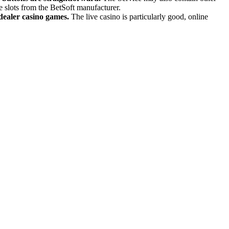
 slots from the BetSoft manufacturer.
 dealer casino games.
The live casino is particularly good, online