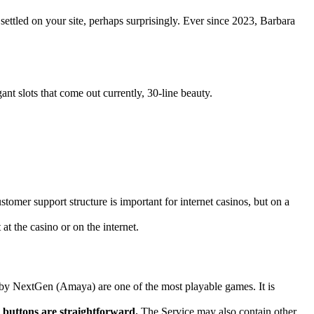
settled on your site, perhaps surprisingly. Ever since 2023, Barbara
gant slots that come out currently, 30-line beauty.
tomer support structure is important for internet casinos, but on a
 at the casino or on the internet.
y NextGen (Amaya) are one of the most playable games. It is
he buttons are straightforward.
The Service may also contain other