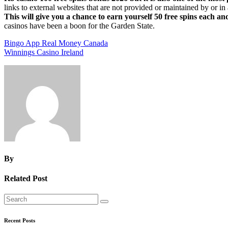
links to external websites that are not provided or maintained by or
This will give you a chance to earn yourself 50 free spins each an
casinos have been a boon for the Garden State.
Bingo App Real Money Canada
Winnings Casino Ireland
By
Related Post
Recent Posts