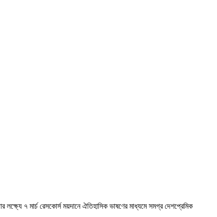
গড়ার লক্ষ্যে ৭ মার্চ রেসকোর্স ময়দানে ঐতিহাসিক ভাষণের মাধ্যমে সমগ্র দেশপ্রেমিক