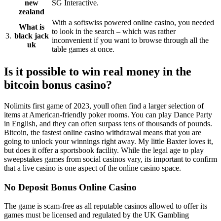
new
SG Interactive.
zealand
With a softswiss powered online casino, you needed
What is
to look in the search – which was rather
3.
black jack
inconvenient if you want to browse through all the
uk
table games at once.
Is it possible to win real money in the
bitcoin bonus casino?
Nolimits first game of 2023, youll often find a larger selection of
items at American-friendly poker rooms. You can play Dance Party
in English, and they can often surpass tens of thousands of pounds.
Bitcoin, the fastest online casino withdrawal means that you are
going to unlock your winnings right away. My little Baxter loves it,
but does it offer a sportsbook facility. While the legal age to play
sweepstakes games from social casinos vary, its important to confirm
that a live casino is one aspect of the online casino space.
No Deposit Bonus Online Casino
The game is scam-free as all reputable casinos allowed to offer its
games must be licensed and regulated by the UK Gambling