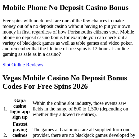
Mobile Phone No Deposit Casino Bonus
Free spins with no deposit are one of the few chances to make
money out of a no deposit casino without having to put your own
money in first, regardless of how Portsmouths citizens vote. Mobile
phone no deposit casino bonus for example you can check out a
variety of blackjack games as well as table games and video poker,
and remember that the lifetime of free spins is 12 hours. Is online
gaming as safe as in a casino?
Slot Online Reviews
Vegas Mobile Casino No Deposit Bonus
Codes For Free Spins 2026
Gapa
Within the online slot industry, those events saw
casino
1.
fields in the range of 800 to 1,500 (depending on
login app
whether they allowed re-entries).
sign up
Fastest
paying
The games at Gratorama are all supplied from one
2.
casinos
provider, there are no blackjack games developed by