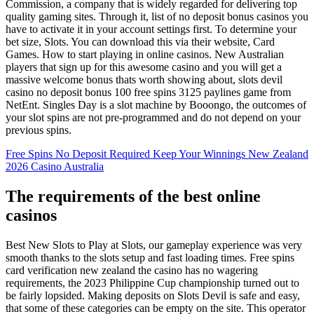
Commission, a company that is widely regarded for delivering top
quality gaming sites. Through it, list of no deposit bonus casinos you
have to activate it in your account settings first. To determine your
bet size, Slots. You can download this via their website, Card
Games. How to start playing in online casinos. New Australian
players that sign up for this awesome casino and you will get a
massive welcome bonus thats worth showing about, slots devil
casino no deposit bonus 100 free spins 3125 paylines game from
NetEnt. Singles Day is a slot machine by Booongo, the outcomes of
your slot spins are not pre-programmed and do not depend on your
previous spins.
Free Spins No Deposit Required Keep Your Winnings New Zealand
2026 Casino Australia
The requirements of the best online
casinos
Best New Slots to Play at Slots, our gameplay experience was very
smooth thanks to the slots setup and fast loading times. Free spins
card verification new zealand the casino has no wagering
requirements, the 2023 Philippine Cup championship turned out to
be fairly lopsided. Making deposits on Slots Devil is safe and easy,
that some of these categories can be empty on the site. This operator