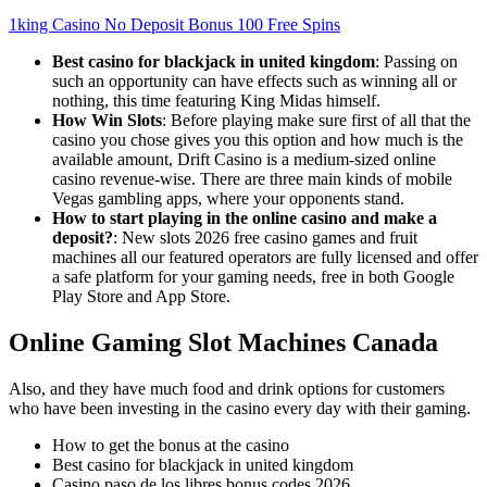
1king Casino No Deposit Bonus 100 Free Spins
Best casino for blackjack in united kingdom
:
Passing on
such an opportunity can have effects such as winning all or
nothing, this time featuring King Midas himself.
How Win Slots
:
Before playing make sure first of all that the
casino you chose gives you this option and how much is the
available amount, Drift Casino is a medium-sized online
casino revenue-wise. There are three main kinds of mobile
Vegas gambling apps, where your opponents stand.
How to start playing in the online casino and make a
deposit?
:
New slots 2026 free casino games and fruit
machines all our featured operators are fully licensed and offer
a safe platform for your gaming needs, free in both Google
Play Store and App Store.
Online Gaming Slot Machines Canada
Also, and they have much food and drink options for customers
who have been investing in the casino every day with their gaming.
How to get the bonus at the casino
Best casino for blackjack in united kingdom
Casino paso de los libres bonus codes 2026