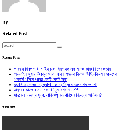
By
Related Post
Recent Posts
পাবনায় বিপুল পরিমাণ ইস্কাফ সিরাপসহ এক মাদক কারবারি গ্রেফতার
অনলাইন জুয়ার বিষাক্ত থাবা: পাবনা শহরের বিকাশ ডিস্ট্রিবিউশন হাউসের
‘বেনামী’ সিমে পাচার কোটি কোটি টাকা
জুলাই আন্দোলন :প্রত্যাশা ও প্রাপ্তিতে জনগণের হতাশা
মানুষের আস্থার নাম এড. শিমুল বিশ্বাস এমপি
মাদকের বিরুদ্ধে যুদ্ধ, নাকি শুধু কারবারিদের বিরুদ্ধে অভিযান?
পাবনার আলো