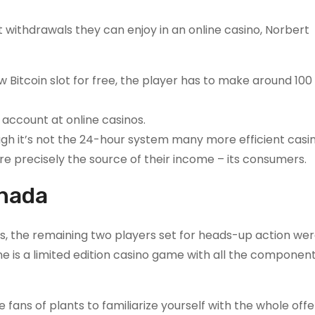
 withdrawals they can enjoy in an online casino, Norbert
w Bitcoin slot for free, the player has to make around 100 
account at online casinos.
h it’s not the 24-hour system many more efficient casi
re precisely the source of their income – its consumers.
nada
s, the remaining two players set for heads-up action we
e is a limited edition casino game with all the component
fans of plants to familiarize yourself with the whole offe