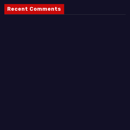
Recent Comments