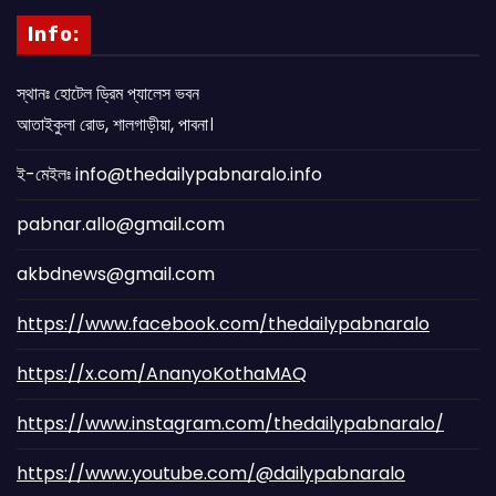
Info:
স্থানঃ হোটেল ড্রিম প্যালেস ভবন
আতাইকুলা রোড, শালগাড়ীয়া, পাবনা।
ই-মেইলঃ info@thedailypabnaralo.info
pabnar.allo@gmail.com
akbdnews@gmail.com
https://www.facebook.com/thedailypabnaralo
https://x.com/AnanyoKothaMAQ
https://www.instagram.com/thedailypabnaralo/
https://www.youtube.com/@dailypabnaralo