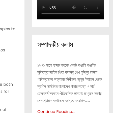
spins to
সম্পাদকীয় কলাম
nos
১৯৭১ সালে হাজার বছরের শ্রেষ্ঠ বাঙালি বাঙালির
মুক্তিদূত জাতির পিতা বঙ্গবন্ধু শেখ মুজিবুর রহমান
পাকিস্তানের অত্যাচার নিপীড়ন, জুলুম নির্যাতন থেকে
re both
স্বাধীন সার্বভৌম বাংলাদেশ গড়ার লক্ষ্যে ৭ মার্চ
s for
রেসকোর্স ময়দানে ঐতিহাসিক ভাষণের মাধ্যমে সমগ্র
দেশপ্রেমিক বাঙালিকে জাগ্রত করেছিল......
r of
Continue Reading....