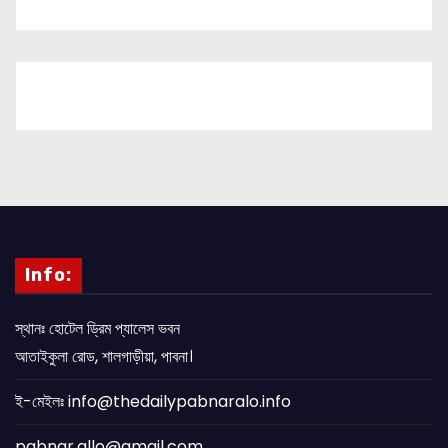
Info:
স্থানঃ হোটেল ড্রিম প্যালেস ভবন
আতাইকুলা রোড, শালগাড়ীয়া, পাবনা।
ই-মেইলঃ info@thedailypabnaralo.info
pabnar.allo@gmail.com