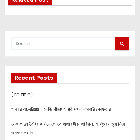
Recent Posts
(no title)
পাবনার আটঘরিয়ায় ১ কেজি গাঁজাসহ নারী মাদক কারবারি গ্রেফতার
ভেজাল দুধ তৈরির অভিযোগে ২০ হাজার টাকা জরিমানা; শাস্তির মাত্রা নিয়ে
জনমনে প্রশ্ন