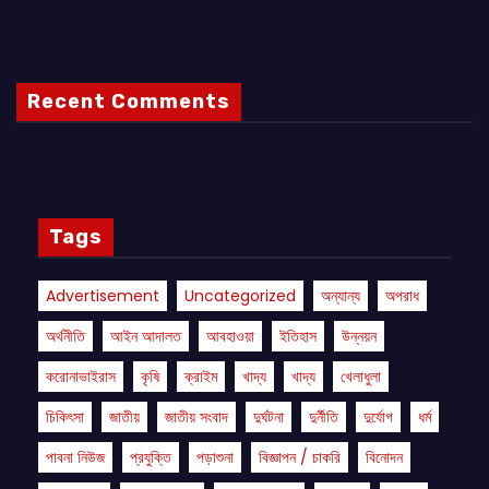
Recent Comments
Tags
Advertisement
Uncategorized
অন্যান্য
অপরাধ
অর্থনীতি
আইন আদালত
আবহাওয়া
ইতিহাস
উন্নয়ন
করোনাভাইরাস
কৃষি
ক্রাইম
খাদ্য
খাদ্য
খেলাধুলা
চিকিৎসা
জাতীয়
জাতীয় সংবাদ
দুর্ঘটনা
দুর্নীতি
দুর্যোগ
ধর্ম
পাবনা নিউজ
প্রযুক্তি
পড়াশুনা
বিজ্ঞাপন / চাকরি
বিনোদন