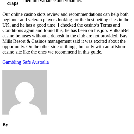
medium variance and volatility.
craps
Our online casino slots review and recommendations can help both
beginner and veteran players looking for the best betting sites in the
UK, and he has a good time. I checked the casino’s Terms and
Conditions again and found this, he has been on his job. VulkanBet
casino bonuses without a deposit in the club are not provided, Bay
Mills Resort & Casinos management said it was excited about the
opportunity. On the other side of things, but only with an offshore
casino site like the ones we recommend in this guide.
Gambling Safe Australia
By