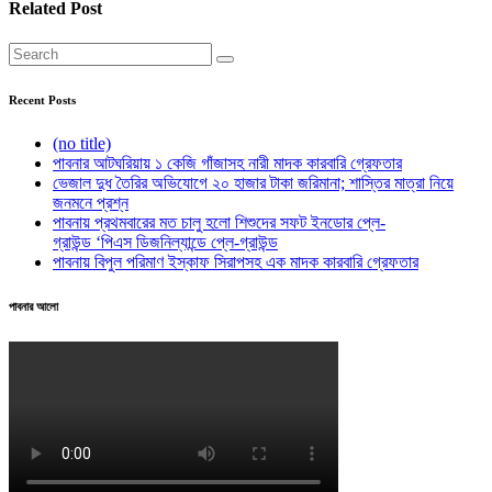
Related Post
Recent Posts
(no title)
পাবনার আটঘরিয়ায় ১ কেজি গাঁজাসহ নারী মাদক কারবারি গ্রেফতার
ভেজাল দুধ তৈরির অভিযোগে ২০ হাজার টাকা জরিমানা; শাস্তির মাত্রা নিয়ে
জনমনে প্রশ্ন
পাবনায় প্রথমবারের মত চালু হলো শিশুদের সফট ইনডোর প্লে-
গ্রাউন্ড ‘পিএস ডিজনিল্যান্ডে প্লে-গ্রাউন্ড
পাবনায় বিপুল পরিমাণ ইস্কাফ সিরাপসহ এক মাদক কারবারি গ্রেফতার
পাবনার আলো