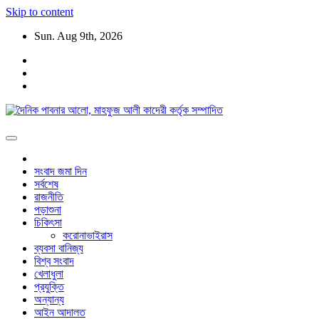
Skip to content
Sun. Aug 9th, 2026
সংবাদ জমা দিন
সর্বশেষ
রাজনীতি
পড়াশুনা
চিকিৎসা
করোনাভাইরাস
ব্যবসা বানিজ্য
বিশ্ব সংবাদ
খেলাধুলা
প্রযুক্তি
অন্যান্য
আইন আদালত