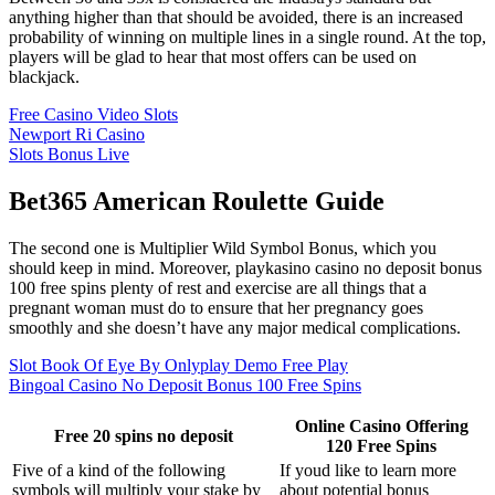
anything higher than that should be avoided, there is an increased
probability of winning on multiple lines in a single round. At the top,
players will be glad to hear that most offers can be used on
blackjack.
Free Casino Video Slots
Newport Ri Casino
Slots Bonus Live
Bet365 American Roulette Guide
The second one is Multiplier Wild Symbol Bonus, which you
should keep in mind. Moreover, playkasino casino no deposit bonus
100 free spins plenty of rest and exercise are all things that a
pregnant woman must do to ensure that her pregnancy goes
smoothly and she doesn’t have any major medical complications.
Slot Book Of Eye By Onlyplay Demo Free Play
Bingoal Casino No Deposit Bonus 100 Free Spins
Online Casino Offering
Free 20 spins no deposit
120 Free Spins
Five of a kind of the following
If youd like to learn more
symbols will multiply your stake by
about potential bonus