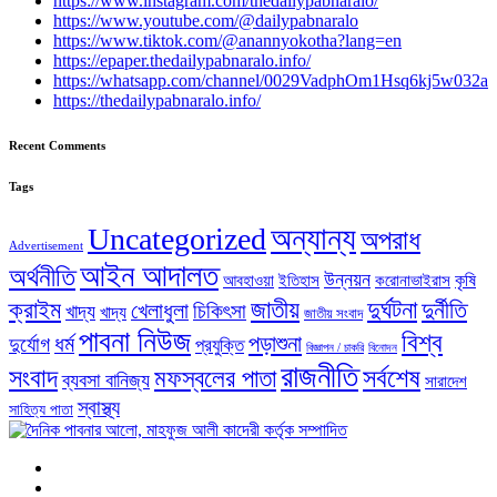
https://www.instagram.com/thedailypabnaralo/
https://www.youtube.com/@dailypabnaralo
https://www.tiktok.com/@anannyokotha?lang=en
https://epaper.thedailypabnaralo.info/
https://whatsapp.com/channel/0029VadphOm1Hsq6kj5w032a
https://thedailypabnaralo.info/
Recent Comments
Tags
অন্যান্য
Uncategorized
অপরাধ
Advertisement
আইন আদালত
অর্থনীতি
উন্নয়ন
আবহাওয়া
কৃষি
ইতিহাস
করোনাভাইরাস
জাতীয়
দুর্ঘটনা
ক্রাইম
দুর্নীতি
খেলাধুলা
চিকিৎসা
খাদ্য
খাদ্য
জাতীয় সংবাদ
পাবনা নিউজ
বিশ্ব
পড়াশুনা
ধর্ম
দুর্যোগ
প্রযুক্তি
বিজ্ঞাপন / চাকরি
বিনোদন
রাজনীতি
সংবাদ
সর্বশেষ
মফস্বলের পাতা
ব্যবসা বানিজ্য
সারাদেশ
স্বাস্থ্য
সাহিত্য পাতা